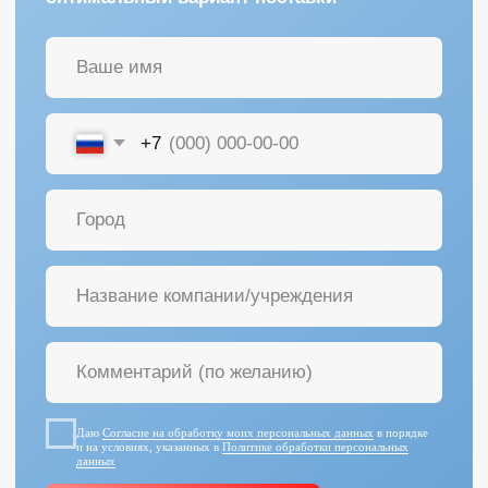
Даю
Согласие на обработку моих персональных данных
в порядке
и на условиях, указанных в
Политике обработки персональных
данных
ПОЛУЧИТЬ КОНСУЛЬТАЦИЮ
+7 (342) 264-03-58
пн-пт 9–18 GMT
info@pmtmed.ru
г. Пермь, ул. Куйбышева 46а