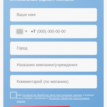
Даю
Согласие на обработку моих персональных данных
в порядке
и на условиях, указанных в
Политике обработки персональных
данных
ПОЛУЧИТЬ КОНСУЛЬТАЦИЮ
+7 (342) 264-03-58
пн-пт 9–18 GMT
info@pmtmed.ru
г. Пермь, ул. Куйбышева 46а