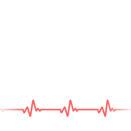
Надежный поставщик,
проверенный временем
Каталог
медицинского
оборудования
Диагностическое
ПОДРОБНЕЕ
оборудование
Хирургическое
ПОДРОБНЕЕ