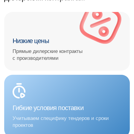
Широкий ассортимент
От диагностического оборудования
до реанимационных комплексов
Как выбрать качественное
оборудование под свой
бюджет и сроки тендера или
контракта?
Отправьте заявку, мы свяжемся с вами в
рабочее время и подберем оптимальный
вариант поставки