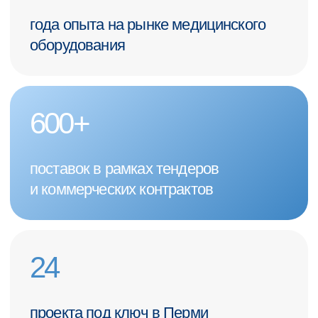
Даю
Согласие на обработку моих персональных данных
в порядке и на условиях, указанных в
Политике обработки
персональных данных
ПОЛУЧИТЬ КОНСУЛЬТАЦИЮ
+7 (342) 264-03-58
пн-пт 9–18 GMT
info@pmtmed.ru
г. Пермь, ул. Куйбышева 46а
Каталог
Диагностическое
Клиенты
Хирургическое
О нас
Реанимационное