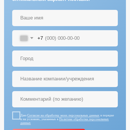
Даю
Согласие на обработку моих персональных данных
в порядке
и на условиях, указанных в
Политике обработки персональных
данных
ПОЛУЧИТЬ КОНСУЛЬТАЦИЮ
+7 (342) 264-03-58
пн-пт 9–18 GMT
info@pmtmed.ru
г. Пермь, ул. Куйбышева 46а