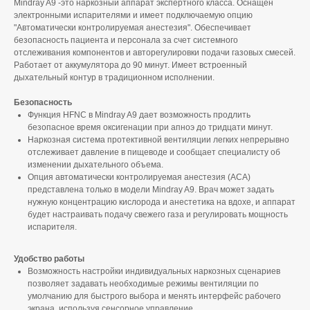
Mindray A9 -это наркозный аппарат экспертного класса. Оснащен
электронными испарителями и имеет подключаемую опцию
"Автоматически контролируемая анестезия". Обеспечивает
безопасность пациента и персонала за счет системного
отслеживания компонентов и авторегулировки подачи газовых смесей.
Работает от аккумулятора до 90 минут. Имеет встроенный
дыхательный контур в традиционном исполнении.
Безопасность
Функция HFNC в Mindray A9 дает возможность продлить
безопасное время оксигенации при апноэ до тридцати минут.
Наркозная система протективной вентиляции легких непрерывно
отслеживает давление в пищеводе и сообщает специалисту об
изменении дыхательного объема.
Опция автоматически контролируемая анестезия (ACA)
представлена только в модели Mindray A9. Врач может задать
нужную концентрацию кислорода и анестетика на вдохе, и аппарат
будет настраивать подачу свежего газа и регулировать мощность
испарителя.
Удобство работы
Возможность настройки индивидуальных наркозных сценариев
позволяет задавать необходимые режимы вентиляции по
умолчанию для быстрого выбора и менять интерфейс рабочего
экрана, используя сенсорное управление.