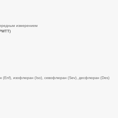
чередным измерением
(PWTT)
ан (Enf), изофлюран (Iso), севофлюран (Sev), десфлюран (Des)