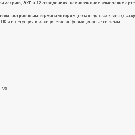
симетрию
,
ЭКГ в 12 отведениях
,
неинвазивное измерение арт
леем
,
встроенным термопринтером
(печать до трёх кривых),
акк
 ПК и интеграции в медицинские информационные системы.
V1–V6