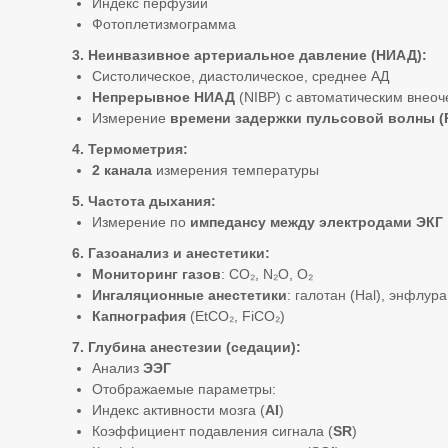
Индекс перфузии
Фотоплетизмограмма
3. Неинвазивное артериальное давление (НИАД):
Систолическое, диастолическое, среднее АД
Непрерывное НИАД
(NIBP) с автоматическим внео
Измерение
времени задержки пульсовой волны 
4. Термометрия:
2 канала
измерения температуры
5. Частота дыхания:
Измерение по
импедансу между электродами ЭКГ
6. Газоанализ и анестетики:
Мониторинг газов
: CO₂, N₂O, O₂
Ингаляционные анестетики
: галотан (Hal), энфлур
Капнография
(EtCO₂, FiCO₂)
7. Глубина анестезии (седации):
Анализ
ЭЭГ
Отображаемые параметры:
Индекс активности мозга (
AI
)
Коэффициент подавления сигнала (
SR
)