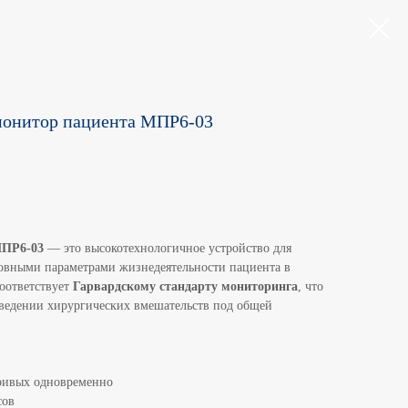
монитор пациента МПР6-03
ПР6-03
— это высокотехнологичное устройство для
овными параметрами жизнедеятельности пациента в
Соответствует
Гарвардскому стандарту мониторинга
, что
ведении хирургических вмешательств под общей
кривых одновременно
сов