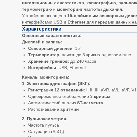
ингаляционных анестетиков
,
капнографию
,
пульсок
термометрию
и
мониторинг частоты дыхания
.
Устройство оснащено
15-дюймовым сенсорным дисп
интерфейсами
USB и Ethernet
для передачи данных на
Характеристики
Основные характеристики:
Дисплей и запись:
Сенсорный дисплей
: 15"
Термопринтер
: печать до 3 кривых одновременно
Хранение трендов
: до 240 часов
Интерфейсы
: USB, Ethernet
Каналы мониторинга:
1. Электрокардиография (ЭКГ):
Регистрация
12 отведений
: I, II, III, aVR, aVL, aVF, 
Одновременное отображение
3 кривых
Автоматический анализ
ST-сегмента
Распознавание
аритмий
2. Пульсоксиметрия:
Частота пульса
Сатурация (SpO₂)