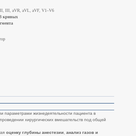
, II, III, aVR, aVL, aVF, V1–V6
3 кривых
егмента
тор
ми параметрами жизнедеятельности пациента в
 проведении хирургических вмешательств под общей
чая
оценку глубины анестезии
,
анализ газов и