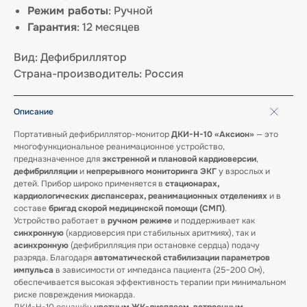
Режим работы
: Ручной
Гарантия
: 12 месяцев
Вид: Дефибриллятор
Страна-производитель: Россия
Описание
Портативный дефибриллятор-монитор
ДКИ-Н-10 «Аксион»
— это
многофункциональное реанимационное устройство,
предназначенное для
экстренной и плановой кардиоверсии
,
дефибрилляции
и
непрерывного мониторинга ЭКГ
у взрослых и
детей. Прибор широко применяется в
стационарах,
кардиологических диспансерах, реанимационных отделениях
и в
составе
бригад скорой медицинской помощи (СМП)
.
Устройство работает в
ручном режиме
и поддерживает как
синхронную
(кардиоверсия при стабильных аритмиях), так и
асинхронную
(дефибрилляция при остановке сердца) подачу
разряда. Благодаря
автоматической стабилизации параметров
импульса
в зависимости от импеданса пациента (25–200 Ом),
обеспечивается высокая эффективность терапии при минимальном
риске повреждения миокарда.