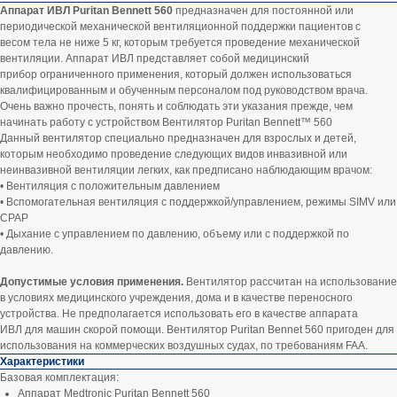
Аппарат ИВЛ Puritan Bennett 560
предназначен для постоянной или
периодической механической вентиляционной поддержки пациентов с
весом тела не ниже 5 кг, которым требуется проведение механической
вентиляции. Аппарат ИВЛ представляет собой медицинский
прибор ограниченного применения, который должен использоваться
квалифицированным и обученным персоналом под руководством врача.
Очень важно прочесть, понять и соблюдать эти указания прежде, чем
начинать работу с устройством Вентилятор Puritan Bennett™ 560
Данный вентилятор специально предназначен для взрослых и детей,
которым необходимо проведение следующих видов инвазивной или
неинвазивной вентиляции легких, как предписано наблюдающим врачом:
• Вентиляция с положительным давлением
• Вспомогательная вентиляция с поддержкой/управлением, режимы SIMV или
CPAP
• Дыхание с управлением по давлению, объему или с поддержкой по
давлению.
Допустимые условия применения.
Вентилятор рассчитан на использование
в условиях медицинского учреждения, дома и в качестве переносного
устройства. Не предполагается использовать его в качестве аппарата
ИВЛ для машин скорой помощи. Вентилятор Puritan Bennet 560 пригоден для
использования на коммерческих воздушных судах, по требованиям FAA.
Характеристики
Базовая комплектация:
Аппарат Medtronic Puritan Bennett 560