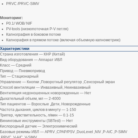
PRVC /PRVC-SIMV
Мониторинг:
P0.1/ WOB/ NIF
PV-tools (низкопоточная P-V петля)
Капнография в боковом потоке
Капнорафия в прямом потоке (включая объемную капнометрию)
Характеристики
Страна изготовления — КНР (Китай)
Вид оборудования — Аппарат ИВЛ
Класс — Средний
Привод — Пневмопривод
Тип — Стационарный
Управление — Кнопки
,
Поворотный регулятор
,
Сенсорный экран
Способ вентиляции — Инвазивный, Неинвазивный
Вентиляция недоношенных новорожденных — Нет
Дыхательный объем, мл — 2-4000
Тип пациентов — Взрослые ,Дети, Новорожденные
Частота дыхания, циклов в минуту — 1-150
Триггер, чувствительность, л/мин — 0.1-15
Вининговые инструменты (SBTest) — Нет
Кислородный датчик — Электрохимический
Базовые режимы ИВЛ — APRV
,
CPAP/PSV
,
DuoLevel
,
NIV
,
P-A/C
,
P-SIMV
,
PRVC
,
V-A/C
,
V-SIMV