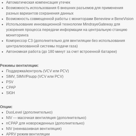
Автоматическая компенсация утечек
Возможность использования 6 внешних разъемов для применения
разных вариантов сохранения данных
Возможность совмещенной работы с мониторами Beneview и BeneVision
Использование инновационной технологии MindrayeGateway для
ускорения процесса передачи информации на центральную станцию
мониторинга
Компрессор С3 (дополнительно для вентиляции без использования
централизованной системы подачи газа)
Автономная работа (до 180 минут за счет встроенной батареи)
Режимы вентиляции:
Поддержка/контроль (VCV или PCV)
SIMV, SIMV/Psupp (VCV или PCV)
PSV
CPAP
SIGH
Опции:
DuoLevel (дополнительно)
NIV — масочная вентиляция (дополнительно)
nCPAP для новорожденных (дополнительно)
NIV (неинвазивная вентиляция)
APRV режим вентиляции