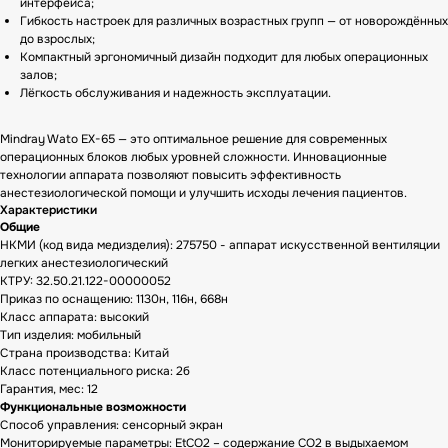
интерфейса;
Гибкость настроек для различных возрастных групп — от новорождённых
до взрослых;
Компактный эргономичный дизайн подходит для любых операционных
залов;
Лёгкость обслуживания и надежность эксплуатации.
Mindray Wato EX-65 — это оптимальное решение для современных
операционных блоков любых уровней сложности. Инновационные
технологии аппарата позволяют повысить эффективность
анестезиологической помощи и улучшить исходы лечения пациентов.
Характеристики
Общие
НКМИ (код вида медизделия): 275750 - аппарат искусственной вентиляции
легких анестезиологический
КТРУ: 32.50.21.122-00000052
Приказ по оснащению: 1130н, 116н, 668н
Класс аппарата: высокий
Тип изделия: мобильный
Страна производства: Китай
Класс потенциального риска: 2б
Гарантия, мес: 12
Функциональные возможности
Способ управления: сенсорный экран
Мониторируемые параметры: EtCO2 – содержание CO2 в выдыхаемом