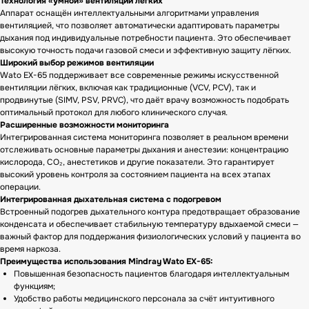
Технология «умной» вентиляции легких
Аппарат оснащён интеллектуальными алгоритмами управления
вентиляцией, что позволяет автоматически адаптировать параметры
дыхания под индивидуальные потребности пациента. Это обеспечивает
высокую точность подачи газовой смеси и эффективную защиту лёгких.
Широкий выбор режимов вентиляции
Wato EX-65 поддерживает все современные режимы искусственной
вентиляции лёгких, включая как традиционные (VCV, PCV), так и
продвинутые (SIMV, PSV, PRVC), что даёт врачу возможность подобрать
оптимальный протокол для любого клинического случая.
Расширенные возможности мониторинга
Интегрированная система мониторинга позволяет в реальном времени
отслеживать основные параметры дыхания и анестезии: концентрацию
кислорода, СО₂, анестетиков и другие показатели. Это гарантирует
высокий уровень контроля за состоянием пациента на всех этапах
операции.
Интегрированная дыхательная система с подогревом
Встроенный подогрев дыхательного контура предотвращает образование
конденсата и обеспечивает стабильную температуру вдыхаемой смеси —
важный фактор для поддержания физиологических условий у пациента во
время наркоза.
Преимущества использования Mindray Wato EX-65:
Повышенная безопасность пациентов благодаря интеллектуальным
функциям;
Удобство работы медицинского персонала за счёт интуитивного