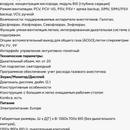
воздухе, концентрация кислорода, модуль BIS (глубина седации)
Режим вентиляции: PCV, PCV-VG, PSV, PSV + apnea backup, SIMV, SIMV/PSV
backup, VCV, ручной
Возможности: поддерживаемые испарители анестетиков: Галотан,
Десфлюран, Изофлюран, Севофлюран, Энфлюран.
Функция: умная вентиляция легких, интегрированная дыхательная система с
подогревом.
Опции: вспомогательный выход для общего газа (ACGO),петли спирометрии
PV, FV , PF
Интерфейс управления: интуитивно-понятный
Технические параметры:
Дыхательный объем, мл: от 20
Тип подсветки: светодиодный
Программное обеспечение: учет расхода газового анестетика
Экран/Монитор/Дисплей
Диагональ дисплея, дюйм: 12,1
Конструктивные особенности
Конструкция: с большим и легко очищаемым рабочим столом
Колёса: есть
Питание
Электропитание: Europe
Габаритные размеры, Ш х Д(Г) х В: 1350х 700х 610 (без дыхательного
контура),
1350х 950х 610 (с дыхательным контуром)