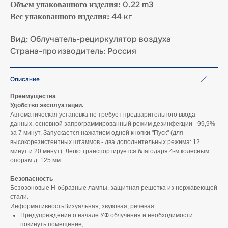
0.22 m3
Объем упакованного изделия:
44 кг
Вес упакованного изделия:
Вид: Облучатель-рециркулятор воздуха
Страна-производитель: Россия
Описание
Преимущества
Удобство эксплуатации.
Автоматическая установка не требует предварительного ввода
данных, основной запрограммированный режим дезинфекции - 99,9%
за 7 минут. Запускается нажатием одной кнопки "Пуск" (для
высокорезистентных штаммов - два дополнительных режима: 12
минут и 20 минут). Легко транспортируется благодаря 4-м колесным
опорам д. 125 мм.
Безопасность
Безозоновые H-образные лампы, защитная решетка из нержавеющей
стали.
ИнформативностьВизуальная, звуковая, речевая:
Предупреждение о начале УФ облучения и необходимости
покинуть помещение;