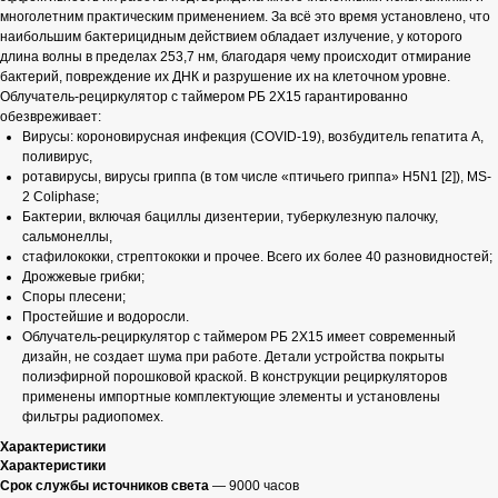
многолетним практическим применением. За всё это время установлено, что
наибольшим бактерицидным действием обладает излучение, у которого
длина волны в пределах 253,7 нм, благодаря чему происходит отмирание
бактерий, повреждение их ДНК и разрушение их на клеточном уровне.
Облучатель-рециркулятор с таймером РБ 2Х15 гарантированно
обезвреживает:
Вирусы: короновирусная инфекция (COVID-19), возбудитель гепатита А,
поливирус,
ротавирусы, вирусы гриппа (в том числе «птичьего гриппа» H5N1 [2]), MS-
2 Coliphase;
Бактерии, включая бациллы дизентерии, туберкулезную палочку,
сальмонеллы,
стафилококки, стрептококки и прочее. Всего их более 40 разновидностей;
Дрожжевые грибки;
Споры плесени;
Простейшие и водоросли.
Облучатель-рециркулятор с таймером РБ 2Х15 имеет современный
дизайн, не создает шума при работе. Детали устройства покрыты
полиэфирной порошковой краской. В конструкции рециркуляторов
применены импортные комплектующие элементы и установлены
фильтры радиопомех.
Характеристики
Характеристики
Срок службы источников света
— 9000 часов