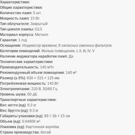
Характеристики:
Общие характеристики:
Количество ламп
: 5 шт.
Мощность ламп
: 15 Вт
Тип облучателя
: Закрытый
Тип цоколя лампы
: G13
Материал корпуса
: Металл
Гарантия
: 1 год
Оснащение
: Индикатор времени; 8 запасных сменных фильтров
Категории помещений
: Жилые помещения, I, II, III, IV, V
Наличие индикатора наработки ламп
: Да
Технические характеристики:
Производительность
: 140 м³/ч
Рекомендуемый объем помещения
: 140 м³
Размер (± 5%)
: 830 × 315 × 125 мм
Потребляемая мощность
: 140 Вт
Электропитание
: 220 В, 50/60 Гц
Уровень шума
: 60 дБ
Транспортные характеристики:
Вес нетто (ед)
: 8.3 кг
Вес брутто (ед)
: 9.3 кг
Габариты упаковки (ед)
: 89 × 36 × 15 см
Объем (ед)
: 0.04806 м³
Упаковка (ед)
: Картонная коробка
Страна производства
: Китай