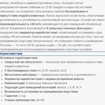
жилые, лечебные и административные зоны. Оснащён пятью
ультрафиолетовыми лампами по 15 Вт каждая и закрытой системой
облучения, что позволяет использовать прибор
бесперебывно в
присутствии людей и животных
. Корпус выполнен из металла, обеспечивая
долговечность и устойчивость к интенсивной эксплуатации. Устройство имеет
производительность 140 м³/ч
, рекомендуется для помещений объёмом до
140 м³. В комплекте поставляются
8 запасных сменных фильтров
и
предусмотрен
индикатор наработки ламп
, позволяющий отслеживать срок
службы УФ-источников. Прибор может устанавливаться как на стену, так и на
передвижную подставку (опционально), что повышает гибкость размещения.
Питание — от сети 220 В, уровень шума — 60 дБ, что соответствует
требованиям для использования в медицинских и бытовых условиях.
Характеристики
Основные характеристики:
Закрытый тип облучателя
— безопасен для применения в присутствии
людей и животных
5 бактерицидных ламп
по 15 Вт (цоколь G13)
Металлический корпус
— повышенная прочность и долговечность
Индикатор наработки ламп
и
индикатор времени работы
Комплектация
: 8 запасных сменных фильтров
Подходит для помещений категорий
: жилые, I, II, III, IV, V
Возможность установки на передвижную подставку
Гарантия
: 1 год
Страна производства
: Китай