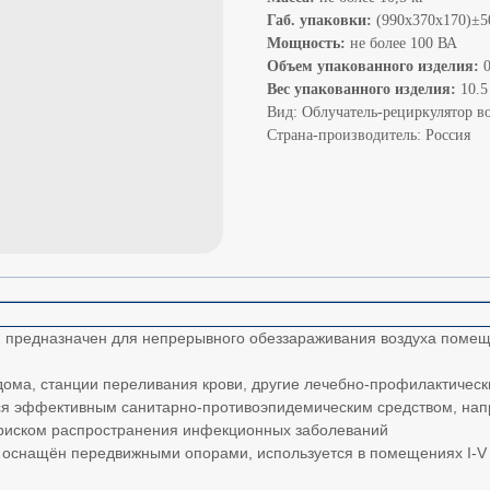
Габ. упаковки:
(990x370x170)±5
Мощность:
не более 100 ВА
Объем упакованного изделия:
Вес упакованного изделия:
10.5
Вид: Облучатель-рециркулятор в
Страна-производитель: Россия
7) предназначен для непрерывного обеззараживания воздуха поме
дома, станции переливания крови, другие лечебно-профилактичес
ся эффективным санитарно-противоэпидемическим средством, на
риском распространения инфекционных заболеваний
п оснащён передвижными опорами, используется в помещениях I-V