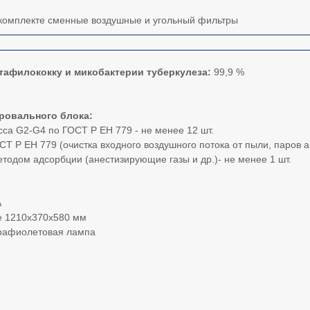
в комплекте сменные воздушные и угольный фильтры
тафилококку и микобактерии туберкулеза:
99,9 %
ровального блока:
са G2-G4 по ГОСТ Р ЕН 779 - не менее 12 шт.
Т Р ЕН 779 (очистка входного воздушного потока от пыли, паров 
тодом адсорбции (анестизирующие газы и др.)- не менее 1 шт.
А
е 1210х370х580 мм
трафиолетовая лампа