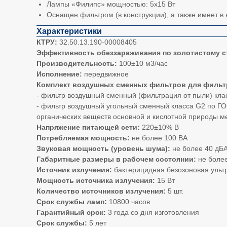
Лампы «Филипс» мощностью: 5х15 Вт
Оснащен фильтром (в конструкции), а также имеет 
Характеристики
КТРУ:
32.50.13.190-00008405
Эффективность обеззараживания по золотистому с
Производительность:
100±10 м3/час
Исполнение:
передвижное
Комплект воздушных сменных фильтров для фильт
- фильтр воздушный сменный (фильтрация от пыли) клас
- фильтр воздушный угольный сменный класса G2 по ГОС
органических веществ основной и кислотной природы ме
Напряжение питающей сети:
220±10% В
Потребляемая мощность:
не более 100 ВА
Звуковая мощность (уровень шума):
не более 40 дБ
Габаритные размеры в рабочем состоянии:
не боле
Источник излучения:
бактерицидная безозоновая уль
Мощность источника излучения:
15 Вт
Количество источников излучения:
5 шт.
Срок службы ламп:
10800 часов
Гарантийный срок:
3 года со дня изготовления
Срок службы:
5 лет