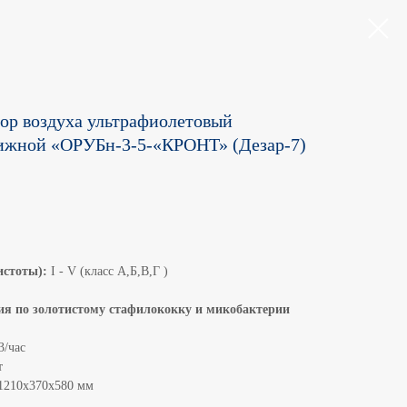
ор воздуха ультрафиолетовый
ижной «ОРУБн-3-5-«КРОНТ» (Дезар-7)
истоты):
I - V (класс А,Б,В,Г )
я по золотистому стафилококку и микобактерии
3/час
т
1210x370x580 мм