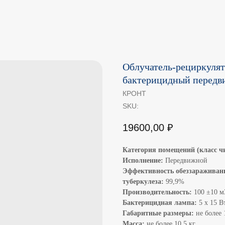
Облучатель-рециркулят
бактерицидный передв
КРОНТ
SKU:
19600,00
₽
Категория помещений (класс ч
Исполнение:
Передвижной
Эффективность обеззараживани
туберкулеза:
99,9%
Производительность:
100 ±10 м
Бактерицидная лампа:
5 х 15 В
Габаритные размеры:
не более 
Масса:
не более 10,5 кг