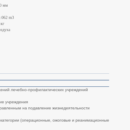
0 мм
0.062 m3
 кг
оздуха
щений лечебно-профилактических учреждений
кие учреждения
правленным на подавление жизнедеятельности
 категории (операционные, ожоговые и реанимационные