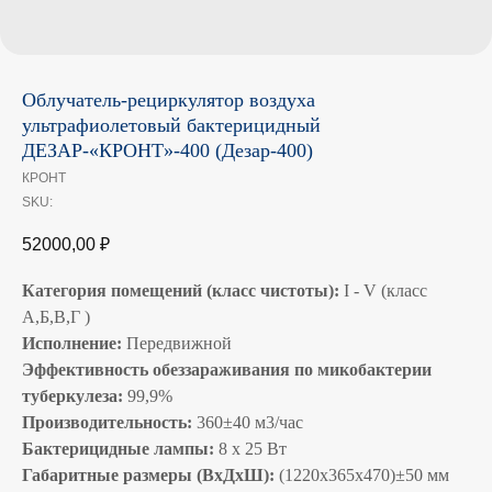
Облучатель-рециркулятор воздуха
ультрафиолетовый бактерицидный
ДЕЗАР-«КРОНТ»-400 (Дезар-400)
КРОНТ
SKU:
52000,00
₽
Категория помещений (класс чистоты):
I - V (класс
А,Б,В,Г )
Исполнение:
Передвижной
Эффективность обеззараживания по микобактерии
туберкулеза:
99,9%
Производительность:
360±40 м3/час
Бактерицидные лампы:
8 х 25 Вт
Габаритные размеры (ВхДхШ):
(1220х365х470)±50 мм