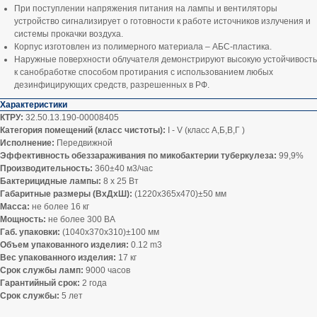
При поступлении напряжения питания на лампы и вентиляторы
устройство сигнализирует о готовности к работе источников излучения и
системы прокачки воздуха.
Корпус изготовлен из полимерного материала – АБС-пластика.
Наружные поверхности облучателя демонстрируют высокую устойчивость
к санобработке способом протирания с использованием любых
дезинфицирующих средств, разрешенных в РФ.
Характеристики
КТРУ:
32.50.13.190-00008405
Категория помещений (класс чистоты):
I - V (класс А,Б,В,Г )
Исполнение:
Передвижной
Эффективность обеззараживания по микобактерии туберкулеза:
99,9%
Производительность:
360±40 м3/час
Бактерицидные лампы:
8 х 25 Вт
Габаритные размеры (ВхДхШ):
(1220х365х470)±50 мм
Масса:
не более 16 кг
Мощность:
не более 300 ВА
Габ. упаковки:
(1040х370х310)±100 мм
Объем упакованного изделия:
0.12 m3
Вес упакованного изделия:
17 кг
Срок службы ламп:
9000 часов
Гарантийный срок:
2 года
Срок службы:
5 лет