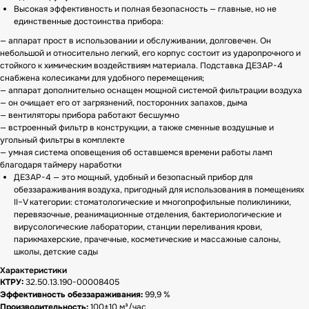
Высокая эффективность и полная безопасность — главные, но не
единственные достоинства прибора:
— аппарат прост в использовании и обслуживании, долговечен. Он
небольшой и относительно легкий, его корпус состоит из ударопрочного и
стойкого к химическим воздействиям материала. Подставка ДЕЗАР-4
снабжена колесиками для удобного перемещения;
— аппарат дополнительно оснащен мощной системой фильтрации воздуха
— он очищает его от загрязнений, посторонних запахов, дыма
— вентиляторы прибора работают бесшумно
— встроенный фильтр в конструкции, а также сменные воздушные и
угольный фильтры в комплекте
— умная система оповещения об оставшемся времени работы ламп
благодаря таймеру наработки
ДЕЗАР-4 — это мощный, удобный и безопасный прибор для
обеззараживания воздуха, пригодный для использования в помещениях
II–V категории: стоматологические и многопрофильные поликлиники,
перевязочные, реанимационные отделения, бактериологические и
вирусологические лаборатории, станции переливания крови,
парикмахерские, прачечные, косметические и массажные салоны,
школы, детские сады
Характеристики
КТРУ:
32.50.13.190-00008405
Эффективность обеззараживания:
99,9 %
Производительность:
100±10 м³/час