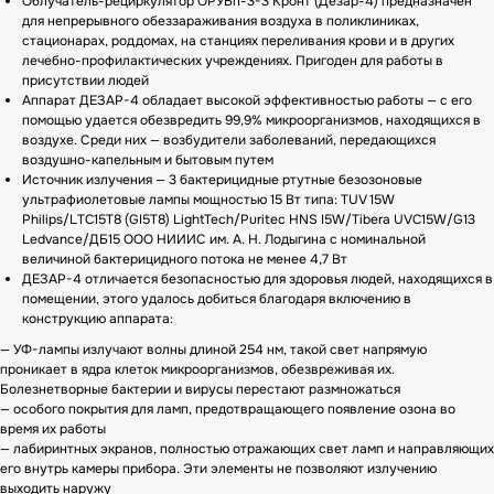
Облучатель-рециркулятор ОРУБп-3-3 Кронт (Дезар-4) предназначен
для непрерывного обеззараживания воздуха в поликлиниках,
стационарах, роддомах, на станциях переливания крови и в других
лечебно-профилактических учреждениях. Пригоден для работы в
присутствии людей
Аппарат ДЕЗАР-4 обладает высокой эффективностью работы — с его
помощью удается обезвредить 99,9% микроорганизмов, находящихся в
воздухе. Среди них — возбудители заболеваний, передающихся
воздушно-капельным и бытовым путем
Источник излучения — 3 бактерицидные ртутные безозоновые
ультрафиолетовые лампы мощностью 15 Вт типа: TUV 15W
Philips/LTC15T8 (GI5T8) LightTech/Puritec HNS I5W/Tibera UVC15W/G13
Ledvance/ДБ15 ООО НИИИС им. А. Н. Лодыгина с номинальной
величиной бактерицидного потока не менее 4,7 Вт
ДЕЗАР-4 отличается безопасностью для здоровья людей, находящихся в
помещении, этого удалось добиться благодаря включению в
конструкцию аппарата:
— УФ-лампы излучают волны длиной 254 нм, такой свет напрямую
проникает в ядра клеток микроорганизмов, обезвреживая их.
Болезнетворные бактерии и вирусы перестают размножаться
— особого покрытия для ламп, предотвращающего появление озона во
время их работы
— лабиринтных экранов, полностью отражающих свет ламп и направляющих
его внутрь камеры прибора. Эти элементы не позволяют излучению
выходить наружу