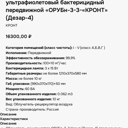
ультрафиолетовый бактерицидный
передвижной «ОРУБн-3-3-«КРОНТ»
(Дезар-4)
КРОНТ
16300,00
₽
Категория помещений (класс чистоты):
I - V (класс А,Б,В,Г )
Исполнение:
Передвижной
Эффективность обеззараживания:
99,9%
Производительность:
100±10 м³/час
Бактерицидная лампа:
3 х 15 Вт
Габаритные размеры:
не более 1210x370x580 мм
Масса:
не более 10 кг
Габ. упаковки:
(990x370x170)±50 мм
Мощность:
60 ВА
Объем упакованного изделия:
0.062 m3
Вес упакованного изделия:
10 кг
Вид: Облучатель-рециркулятор воздуха
Страна-производитель: Россия
Описание
Характеристики
Описание