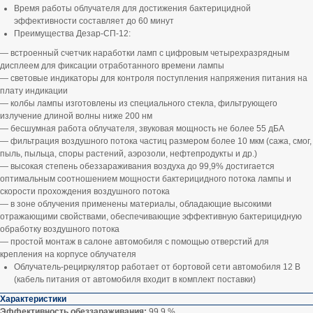
Время работы облучателя для достижения бактерицидной
эффективности составляет до 60 минут
Преимущества Дезар-СП-12:
— встроенный счетчик наработки ламп с цифровым четырехразрядным
дисплеем для фиксации отработанного времени лампы
— световые индикаторы для контроля поступления напряжения питания на
плату индикации
— колбы лампы изготовлены из специального стекла, фильтрующего
излучение длиной волны ниже 200 нм
— бесшумная работа облучателя, звуковая мощность не более 55 дБА
— фильтрация воздушного потока частиц размером более 10 мкм (сажа, смог,
пыль, пыльца, споры растений, аэрозоли, нефтепродукты и др.)
— высокая степень обеззараживания воздуха до 99,9% достигается
оптимальным соотношением мощности бактерицидного потока лампы и
скорости прохождения воздушного потока
— в зоне облучения применены материалы, обладающие высокими
отражающими свойствами, обеспечивающие эффективную бактерицидную
обработку воздушного потока
— простой монтаж в салоне автомобиля с помощью отверстий для
крепления на корпусе облучателя
Облучатель-рециркулятор работает от бортовой сети автомобиля 12 В
(кабель питания от автомобиля входит в комплект поставки)
Характеристики
Эффективность обеззараживания:
99,9 %