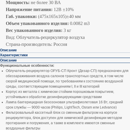
Мощность:
не более 30 ВА
Напряжение питания:
12В ±10%
Габ. упаковки:
(475х165х105)±40 мм
Объем упакованного изделия:
0.0082 m3
Вес упакованного изделия:
3 кг
Вид: Облучатель-рециркулятор воздуха
Страна-производитель: Россия
Описание
Характеристики
Описание
Функциональные особенности:
Облучатель-рециркулятор ОРУБ-СП Кронт (Дезар-СП) предназначен для
обеззараживания воздуха салонов транспортных средств, в том числе
скорой медицинской помощи, по требованиям к состоянию воздушной
среды, соответствующим помещениям I, II и III категорий
Корпус из металла с химически стойким порошковым покрытием,
устойчивым к обработке дезинфицирующими средствами
Лампа бактерицидная безозоновая ультрафиолетовая 16 Вт, средний
срок службы — 9000 часов (Philips, LightTech, Osram или Ledvance)
Фильтровальный кассетный блок со сменным фильтром на корпусе
рециркулятора, блок доступен для химической дезинфекции методом
протирания и погружения, а также в комплекте имеются сменные
воздушные фильтры