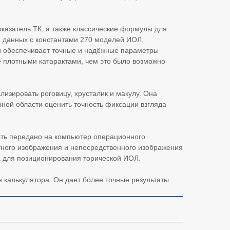
оказатель ТК, а также классические формулы для
 данных с константами 270 моделей ИОЛ,
и обеспечивает точные и надёжные параметры
е плотными катарактами, чем это было возможно
изировать роговицу, хрусталик и макулу. Она
ной области оценить точность фиксации взгляда
ыть передано на компьютер операционного
тного изображения и непосредственного изображения
а для позиционирования торической ИОЛ.
 калькулятора. Он дает более точные результаты