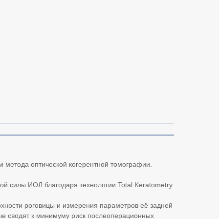
ем метода оптической когерентной томографии.
й силы ИОЛ благодаря технологии Total Keratometry.
ерхности роговицы и измерения параметров её задней
рые сводят к минимуму риск послеоперационных