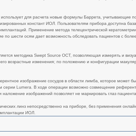
ry использует для расчета новые формулы Баррета, учитывающие п
изированных констант ИОЛ. Пользователям прибора доступна база
0 имплантаций. Применение метода телецентрической кератометри
ие по шести осям дает возможность обследовать пациентов с боле
ляется методика Swept Source OCT, позволяющая измерять и визуал
 его возрастные изменения; по положению и конфигурации макуляр
ферентное изображение сосудов в области лимба, которое может б
опом серии Lumera. В ходе операции возможно совмещение референ
и наложение изображений позволяет не маркировать глаз пациент
рических линз непосредственно на приборе, без применения онлайн
имплантации ИОЛ.