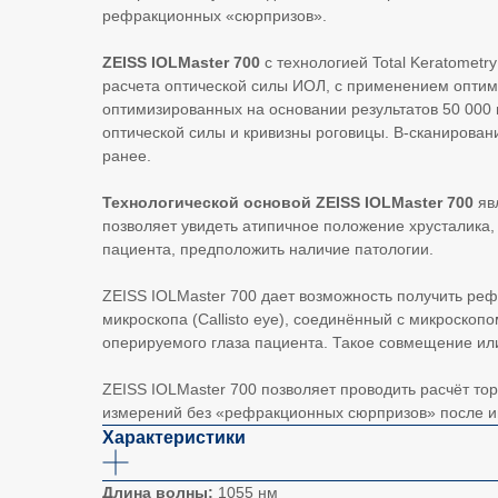
рефракционных «сюрпризов».
ZEISS IOLMaster 700
с технологией Total Keratomet
расчета оптической силы ИОЛ, с применением оптим
оптимизированных на основании результатов 50 00
оптической силы и кривизны роговицы. В-сканирован
ранее.
Технологической основой ZEISS IOLMaster 700
яв
позволяет увидеть атипичное положение хрусталика,
пациента, предположить наличие патологии.
ZEISS IOLMaster 700 дает возможность получить ре
микроскопа (Callisto eye), соединённый с микроск
оперируемого глаза пациента. Такое совмещение ил
ZEISS IOLMaster 700 позволяет проводить расчёт то
измерений без «рефракционных сюрпризов» после 
Характеристики
Длина волны:
1055 нм