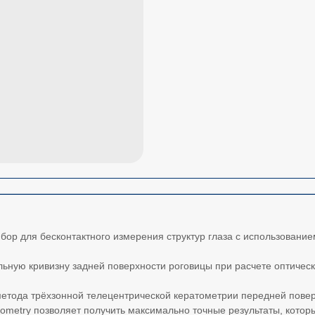
бор для бесконтактного измерения структур глаза с использовани
ьную кривизну задней поверхности роговицы при расчете оптическо
о метода трёхзонной телецентрической кератометрии передней пов
atometry позволяет получить максимально точные результаты, кото