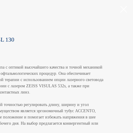
L 130
па с оптикой высочайшего качества и точной механикой
 офтальмологических процедур. Она обеспечивает
й терапии с использованием опции лазерного световода
нии с лазером ZEISS VISULAS 532s, а также при
контактных линз.
ой точностью регулировать длину, ширину и угол
муществом является эргономичный тубус ACCENTO,
е положение и помогает избежать напряжения в шее
абочего дня. На выбор предлагается конвергентный или