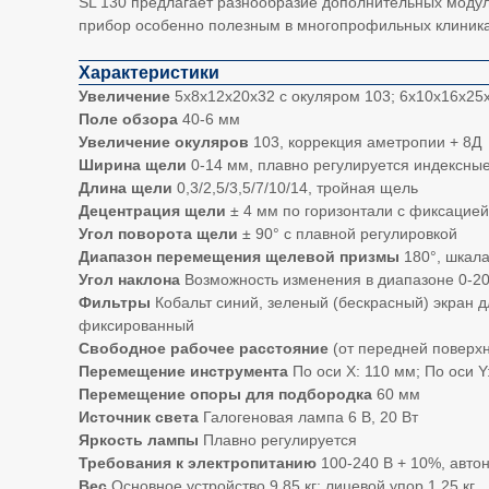
SL 130 предлагает разнообразие дополнительных модуле
прибор особенно полезным в многопрофильных клиниках
Характеристики
Увеличение
5х8х12х20х32 с окуляром 103; 6х10х16х25х
Поле обзора
40-6 мм
Увеличение окуляров
103, коррекция аметропии + 8Д
Ширина щели
0-14 мм, плавно регулируется индексные
Длина щели
0,3/2,5/3,5/7/10/14, тройная щель
Децентрация щели
± 4 мм по горизонтали с фиксацией
Угол поворота щели
± 90° с плавной регулировкой
Диапазон перемещения щелевой призмы
180°, шкала
Угол наклона
Возможность изменения в диапазоне 0-20
Фильтры
Кобальт синий, зеленый (бескрасный) экран 
фиксированный
Свободное рабочее расстояние
(от передней поверхн
Перемещение инструмента
По оси X: 110 мм; По оси Y
Перемещение опоры для подбородка
60 мм
Источник света
Галогеновая лампа 6 В, 20 Вт
Яркость лампы
Плавно регулируется
Требования к электропитанию
100-240 В + 10%, автон
Вес
Основное устройство 9,85 кг; лицевой упор 1,25 кг