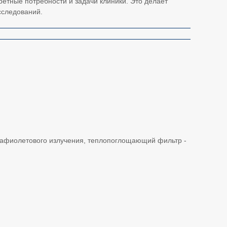
ретные потребности и задачи клиники. Это делает
сследований.
трафиолетового излучения, теплопоглощающий фильтр -