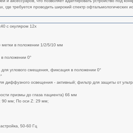
й и аксессуаров, что позволяет адаптировать устройство под конк
, где требуется проводить широкий спектр офтальмологических и
40 с окуляром 12х
 метки в положении 1/2/5/10 мм
 в положении 0°
 для углового смещения, фиксация в положении 0°
°
для диффузного освещения - активный; фильтр для защиты от уль
ости призмы до глаза пациента) 66 мм
: 90 мм; По оси Z: 29 мм;
астройка, 50-60 Гц