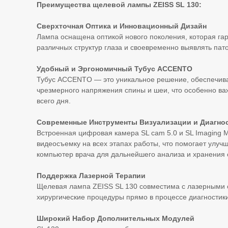
Преимущества щелевой лампы ZEISS SL 130:
Сверхточная Оптика и Инновационный Дизайн
Лампа оснащена оптикой нового поколения, которая га
различных структур глаза и своевременно выявлять пат
Удобный и Эргономичный Тубус ACCENTO
Тубус ACCENTO — это уникальное решение, обеспечива
чрезмерного напряжения спины и шеи, что особенно ва
всего дня.
Современные Инструменты Визуализации и Диагно
Встроенная цифровая камера SL cam 5.0 и SL Imaging M
видеосъемку на всех этапах работы, что помогает улуч
компьютер врача для дальнейшего анализа и хранения
Поддержка Лазерной Терапии
Щелевая лампа ZEISS SL 130 совместима с лазерными с
хирургические процедуры прямо в процессе диагностик
Широкий Набор Дополнительных Модулей