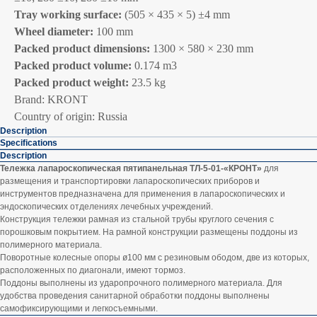
Tray working surface:
(505 × 435 × 5) ±4 mm
Wheel diameter:
100 mm
Packed product dimensions:
1300 × 580 × 230 mm
Packed product volume:
0.174 m3
Packed product weight:
23.5 kg
Brand: KRONT
Country of origin: Russia
Description
Specifications
Description
Тележка лапароскопическая пятипанельная ТЛ-5-01-«КРОНТ»
для
размещения и транспортировки лапароскопических приборов и
инструментов предназначена для применения в лапароскопических и
эндоскопических отделениях лечебных учреждений.
Конструкция тележки рамная из стальной трубы круглого сечения с
порошковым покрытием. На рамной конструкции размещены поддоны из
полимерного материала.
Поворотные колесные опоры ø100 мм с резиновым ободом, две из которых,
расположенных по диагонали, имеют тормоз.
Поддоны выполнены из ударопрочного полимерного материала. Для
удобства проведения санитарной обработки поддоны выполнены
самофиксирующими и легкосъемными.