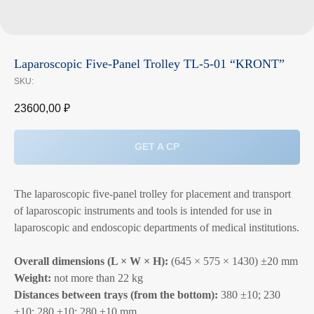
Laparoscopic Five‑Panel Trolley TL-5-01 “KRONT”
SKU:
23600,00
₽
GET A CP
The laparoscopic five‑panel trolley for placement and transport
of laparoscopic instruments and tools is intended for use in
laparoscopic and endoscopic departments of medical institutions.
Overall dimensions (L × W × H):
(645 × 575 × 1430) ±20 mm
Weight:
not more than 22 kg
Distances between trays (from the bottom):
380 ±10; 230
±10; 280 ±10; 280 ±10 mm