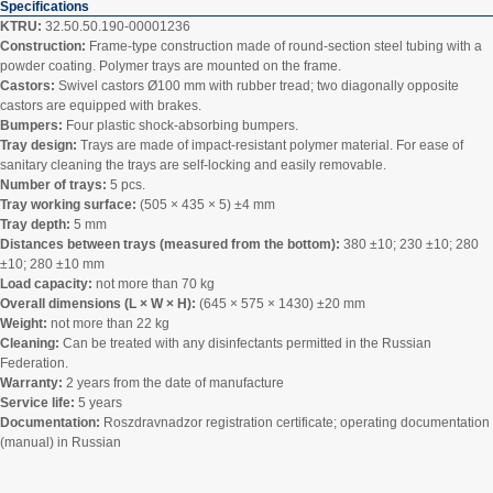
Specifications
KTRU:
32.50.50.190-00001236
Construction:
Frame-type construction made of round‑section steel tubing with a
powder coating. Polymer trays are mounted on the frame.
Castors:
Swivel castors Ø100 mm with rubber tread; two diagonally opposite
castors are equipped with brakes.
Bumpers:
Four plastic shock‑absorbing bumpers.
Tray design:
Trays are made of impact‑resistant polymer material. For ease of
sanitary cleaning the trays are self‑locking and easily removable.
Number of trays:
5 pcs.
Tray working surface:
(505 × 435 × 5) ±4 mm
Tray depth:
5 mm
Distances between trays (measured from the bottom):
380 ±10; 230 ±10; 280
±10; 280 ±10 mm
Load capacity:
not more than 70 kg
Overall dimensions (L × W × H):
(645 × 575 × 1430) ±20 mm
Weight:
not more than 22 kg
Cleaning:
Can be treated with any disinfectants permitted in the Russian
Federation.
Warranty:
2 years from the date of manufacture
Service life:
5 years
Documentation:
Roszdravnadzor registration certificate; operating documentation
(manual) in Russian