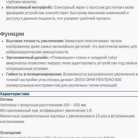
глубоких каналах.
Интуитивный интерфейс:
Сенсорный экран с простым доступом к всем
функциям устройства способствует быстрому внесению изменений и
доступу к данным пациента, что ускоряет рабочий процесс.
Функции
Высокая точность увеличения:
Микроскоп обеспечивает четкое
изображение даже самых мельчайших деталей, что критически важно для
нейрохирургических вмешательств.
Эргономичный дизайн:
«Плавающее» плечо и складной тубус
микроскопа позволяют хирургу легко адаптировать устройство под любые
операционные условия.
Гибкость в позиционировании:
Возможности расширенного увеличения и
точной настройки угла обзора делают ZEISS OPMI PENTERO 800
универсальным инструментом для различных типов операций.
Характеристики
Оптика
Varioskop с фокусным расстоянием 200 – 500 мм
Моторизованный зум, коэффициент увеличения 1:6
Магнитные широкопольные окуляры с увеличением в 10 раз и встроенными
наглазниками
Освещение