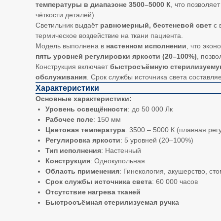
температуры в диапазоне 3500–5000 К
, что позволяе
чёткости деталей).
Светильник выдаёт
равномерный, бестеневой свет
с 
термическое воздействие на ткани пациента.
Модель выполнена в
настенном исполнении
, что эко
пять уровней регулировки яркости (20–100%)
, позв
Конструкция включает
быстросъёмную стерилизуемую
обслуживания
. Срок службы источника света составля
Характеристики
Основные характеристики:
Уровень освещённости
: до 50 000 Лк
Рабочее поле
: 150 мм
Цветовая температура
: 3500 – 5000 К (плавная рег
Регулировка яркости
: 5 уровней (20–100%)
Тип исполнения
: Настенный
Конструкция
: Однокупольная
Область применения
: Гинекология, акушерство, с
Срок службы источника света
: 60 000 часов
Отсутствие нагрева тканей
Быстросъёмная стерилизуемая ручка