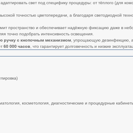
т адаптировать свет под специфику процедуры: от тёплого (для ко
высокой точностью цветопередачи, а благодаря светодиодной тех
номит пространство и обеспечивает надёжную фиксацию даже в неб
оляя точно подобрать интенсивность освещения.
 ручку с кнопочным механизмом
, упрощающую дезинфекцию, а
ет
60 000 часов
, что гарантирует долговечность и низкие эксплуат
улировка)
томатология, косметология, диагностические и процедурные кабин