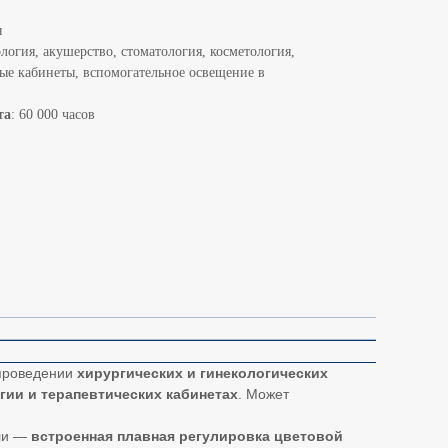
я
ология, акушерство, стоматология, косметология,
ые кабинеты, вспомогательное освещение в
та
: 60 000 часов
 проведении
хирургических и гинекологических
гии и терапевтических кабинетах
. Может
ли —
встроенная плавная регулировка цветовой