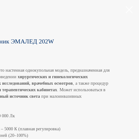
льник ЭМАЛЕД 202W
о настенная однокупольная модель, предназначенная для
роведении
хирургических и гинекологических
х исследований, врачебных осмотров
, а также процедур
и терапевтических кабинетах
. Может использоваться в
ный источник света
при малоинвазивных
0 000 Лк
0 – 5000 К (плавная регулировка)
вней (20–100%)