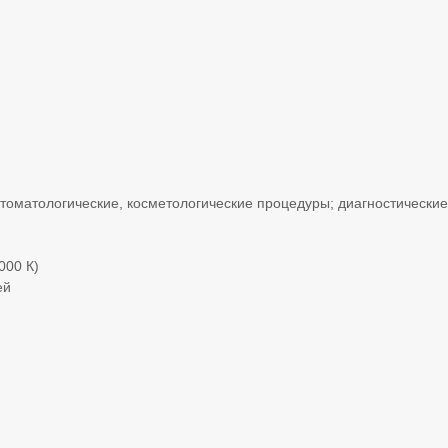
 стоматологические, косметологические процедуры; диагностически
000 К)
ей