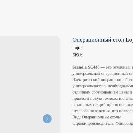
Операционный стол Loj
Lojer
SKU:
Scandia SC440
— это отличный в
универсальный операционный сто
Электрический операционный ст
универсальностью, необходимыми
отличным соотношением цены и к
привести новую технологию эле
различных секций при использо
нулевого положения, что позволя
Вид: Операционные столы
Страна-производитель: Финлянд