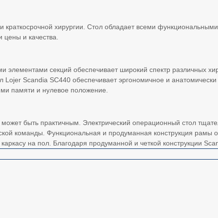
ли краткосрочной хирургии. Стол обладает всеми функциональны
 цены и качества.
элементами секций обеспечивает широкий спектр различных хирур
ол Lojer Scandia SC440 обеспечивает эргономичное и анатомичес
ми памяти и нулевое положение.
же может быть практичным. Электрический операционный стол тщат
ской команды. Функциональная и продуманная конструкция рамы об
каркасу на пол. Благодаря продуманной и четкой конструкции Scan