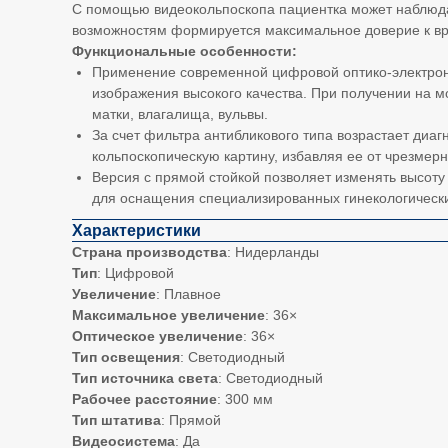
С помощью видеокольпоскопа пациентка может наблюдат
возможностям формируется максимальное доверие к вра
Функциональные особенности:
Применение современной цифровой оптико-электрон
изображения высокого качества. При получении на 
матки, влагалища, вульвы.
За счет фильтра антибликового типа возрастает диаг
кольпоскопическую картину, избавляя ее от чрезмерн
Версия с прямой стойкой позволяет изменять высоту
для оснащения специализированных гинекологическ
Характеристики
Страна производства
: Нидерланды
Тип
: Цифровой
Увеличение
: Плавное
Максимальное увеличение
: 36×
Оптическое увеличение
: 36×
Тип освещения
: Светодиодный
Тип источника света
: Светодиодный
Рабочее расстояние
: 300 мм
Тип штатива
: Прямой
Видеосистема
: Да