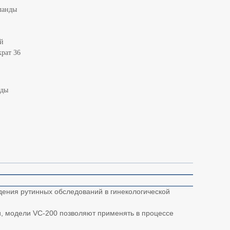
ланды
й
крат 36
нды
ения рутинных обследований в гинекологической
и, модели VC-200 позволяют применять в процессе