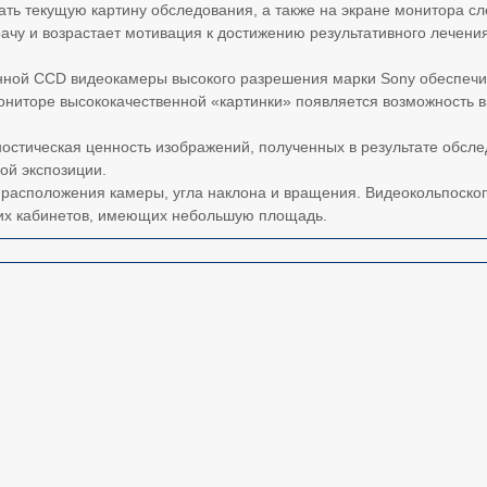
ь текущую картину обследования, а также на экране монитора сл
чу и возрастает мотивация к достижению результативного лечения
ной CCD видеокамеры высокого разрешения марки Sony обеспечив
мониторе высококачественной «картинки» появляется возможность
ностическая ценность изображений, полученных в результате обсле
ой экспозиции.
 расположения камеры, угла наклона и вращения. Видеокольпоско
их кабинетов, имеющих небольшую площадь.