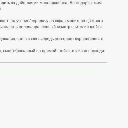
едить за действиями медперсонала. Благодаря таким
.
ает получение/передачу на экран монитора цветного
 выполнять целенаправленный осмотр эпителия шейки
дования, что в свою очередь позволяет корректировать
п, смонтированный на прямой стойке, отлично подходит