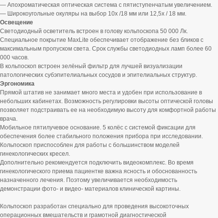
— Апохроматическая оптическая система с пятиступенчатым увеличением.
— Широкоугольные окуляры на выбор 10х /18 мм или 12,5х / 18 мм.
Освещение
Светодиодный осветитель встроен в голову кольпоскопа 50 000 Лк.
Специальное покрытие MaxLite обеспечивает отображение без бликов с
максимальным пропуском света. Срок службы светодиодных ламп более 60
000 часов.
В кольпоскоп встроен зелёный фильтр для лучшей визуализации
патологических субэпителиальных сосудов и эпителиальных структур.
Эргономика
Прямой штатив не занимает много места и удобен при использование в
небольших кабинетах. Возможность регулировки высоты оптической головы
позволяет подстраивать ее на необходимую высоту для комфортной работы
врача.
Мобильное пятилучевое основание. 5 колёс с системой фиксации для
обеспечения более стабильного положения прибора при исследовании.
Кольпоскоп приспособлен для работы с большинством моделей
гинекологических кресел.
Дополнительно рекомендуется подключить видеокомплекс. Во время
гинекологического приема пациентке важна ясность и обоснованность
назначенного лечения. Поэтому увеличивается необходимость
демонстрации фото- и видео- материалов клинической картины.
Кольпоскоп разработан специально для проведения высокоточных
операционных вмешательств и грамотной диагностической