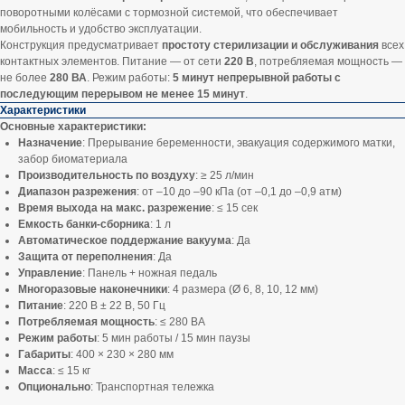
поворотными колёсами с тормозной системой, что обеспечивает
мобильность и удобство эксплуатации.
Конструкция предусматривает
простоту стерилизации и обслуживания
всех
контактных элементов. Питание — от сети
220 В
, потребляемая мощность —
не более
280 ВА
. Режим работы:
5 минут непрерывной работы с
последующим перерывом не менее 15 минут
.
Характеристики
Основные характеристики:
Назначение
: Прерывание беременности, эвакуация содержимого матки,
забор биоматериала
Производительность по воздуху
: ≥ 25 л/мин
Диапазон разрежения
: от –10 до –90 кПа (от –0,1 до –0,9 атм)
Время выхода на макс. разрежение
: ≤ 15 сек
Емкость банки-сборника
: 1 л
Автоматическое поддержание вакуума
: Да
Защита от переполнения
: Да
Управление
: Панель + ножная педаль
Многоразовые наконечники
: 4 размера (Ø 6, 8, 10, 12 мм)
Питание
: 220 В ± 22 В, 50 Гц
Потребляемая мощность
: ≤ 280 ВА
Режим работы
: 5 мин работы / 15 мин паузы
Габариты
: 400 × 230 × 280 мм
Масса
: ≤ 15 кг
Опционально
: Транспортная тележка