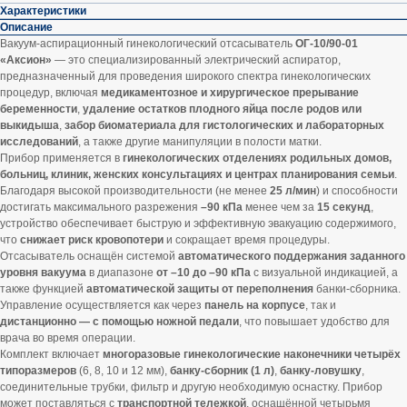
Характеристики
Описание
Вакуум-аспирационный гинекологический отсасыватель
ОГ-10/90-01
«Аксион»
— это специализированный электрический аспиратор,
предназначенный для проведения широкого спектра гинекологических
процедур, включая
медикаментозное и хирургическое прерывание
беременности
,
удаление остатков плодного яйца после родов или
выкидыша
,
забор биоматериала для гистологических и лабораторных
исследований
, а также другие манипуляции в полости матки.
Прибор применяется в
гинекологических отделениях родильных домов,
больниц, клиник, женских консультациях и центрах планирования семьи
.
Благодаря высокой производительности (не менее
25 л/мин
) и способности
достигать максимального разрежения
–90 кПа
менее чем за
15 секунд
,
устройство обеспечивает быструю и эффективную эвакуацию содержимого,
что
снижает риск кровопотери
и сокращает время процедуры.
Отсасыватель оснащён системой
автоматического поддержания заданного
уровня вакуума
в диапазоне
от –10 до –90 кПа
с визуальной индикацией, а
также функцией
автоматической защиты от переполнения
банки-сборника.
Управление осуществляется как через
панель на корпусе
, так и
дистанционно — с помощью ножной педали
, что повышает удобство для
врача во время операции.
Комплект включает
многоразовые гинекологические наконечники четырёх
типоразмеров
(6, 8, 10 и 12 мм),
банку-сборник (1 л)
,
банку-ловушку
,
соединительные трубки, фильтр и другую необходимую оснастку. Прибор
может поставляться с
транспортной тележкой
, оснащённой четырьмя