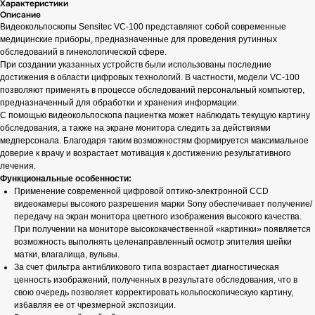
Характеристики
Описание
Видеокольпоскопы Sensitec VC-100 представляют собой современные
медицинские приборы, предназначенные для проведения рутинных
обследований в гинекологической сфере.
При создании указанных устройств были использованы последние
достижения в области цифровых технологий. В частности, модели VC-100
позволяют применять в процессе обследований персональный компьютер,
предназначенный для обработки и хранения информации.
С помощью видеокольпоскопа пациентка может наблюдать текущую картину
обследования, а также на экране монитора следить за действиями
медперсонала. Благодаря таким возможностям формируется максимальное
доверие к врачу и возрастает мотивация к достижению результативного
лечения.
Функциональные особенности:
Применение современной цифровой оптико-электронной CCD
видеокамеры высокого разрешения марки Sony обеспечивает получение/
передачу на экран монитора цветного изображения высокого качества.
При получении на мониторе высококачественной «картинки» появляется
возможность выполнять целенаправленный осмотр эпителия шейки
матки, влагалища, вульвы.
За счет фильтра антибликового типа возрастает диагностическая
ценность изображений, полученных в результате обследования, что в
свою очередь позволяет корректировать кольпоскопическую картину,
избавляя ее от чрезмерной экспозиции.