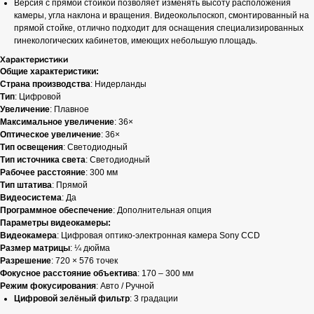
Версия с прямой стойкой позволяет изменять высоту расположения
камеры, угла наклона и вращения. Видеокольпоскоп, смонтированный на
прямой стойке, отлично подходит для оснащения специализированных
гинекологических кабинетов, имеющих небольшую площадь.
Характеристики
Общие характеристики:
Страна производства
: Нидерланды
Тип
: Цифровой
Увеличение
: Плавное
Максимальное увеличение
: 36×
Оптическое увеличение
: 36×
Тип освещения
: Светодиодный
Тип источника света
: Светодиодный
Рабочее расстояние
: 300 мм
Тип штатива
: Прямой
Видеосистема
: Да
Программное обеспечение
: Дополнительная опция
Параметры видеокамеры:
Видеокамера
: Цифровая оптико-электронная камера Sony CCD
Размер матрицы
: ¼ дюйма
Разрешение
: 720 × 576 точек
Фокусное расстояние объектива
: 170 – 300 мм
Режим фокусирования
: Авто / Ручной
Цифровой зелёный фильтр
: 3 градации