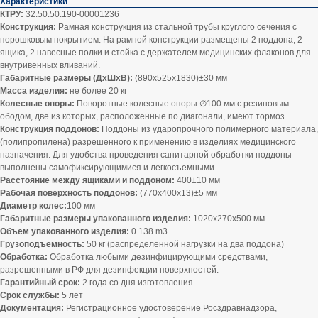
Характеристики
КТРУ:
32.50.50.190-00001236
Конструкция:
Рамная конструкция из стальной трубы круглого сечения с
порошковым покрытием. На рамной конструкции размещены 2 поддона, 2
ящика, 2 навесные полки и стойка c держателем медицинских флаконов для
внутривенных вливаний.
Габаритные размеры (ДхШхВ):
(890х525х1830)±30 мм
Масса изделия:
не более 20 кг
Колесные опоры:
Поворотные колесные опоры ∅100 мм с резиновым
ободом, две из которых, расположенные по диагонали, имеют тормоз.
Конструкция поддонов:
Поддоны из ударопрочного полимерного материала,
(полипропилена) разрешенного к применению в изделиях медицинского
назначения. Для удобства проведения санитарной обработки поддоны
выполнены самофиксирующимися и легкосъемными.
Расстояние между ящиками и поддоном:
400±10 мм
Рабочая поверхность поддонов:
(770х400х13)±5 мм
Диаметр колес:
100 мм
Габаритные размеры упакованного изделия:
1020х270х500 мм
Объем упакованного изделия:
0.138 m3
Грузоподъемность:
50 кг (распределенной нагрузки на два поддона)
Обработка:
Обработка любыми дезинфицирующими средствами,
разрешенными в РФ для дезинфекции поверхностей.
Гарантийный срок:
2 года со дня изготовления.
Срок службы:
5 лет
Документация:
Регистрационное удостоверение Росздравнадзора,