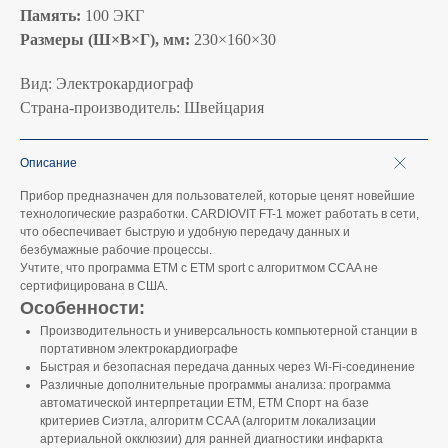
Память:
100 ЭКГ
Размеры (Ш×В×Г), мм:
230×160×30
Вид: Электрокардиограф
Страна-производитель: Швейцария
Описание
Прибор предназначен для пользователей, которые ценят новейшие
технологические разработки. CARDIOVIT FT-1 может работать в сети,
что обеспечивает быструю и удобную передачу данных и
безбумажные рабочие процессы.
Учтите, что программа ETM с ETM sport с алгоритмом CCAA не
сертифицирована в США.
Особенности:
Производительность и универсальность компьютерной станции в
портативном электрокардиографе
Быстрая и безопасная передача данных через Wi-Fi-соединение
Различные дополнительные программы анализа: программа
автоматической интерпретации ETM, ETM Спорт на базе
критериев Сиэтла, алгоритм CCAA (алгоритм локализации
артериальной окклюзии) для ранней диагностики инфаркта