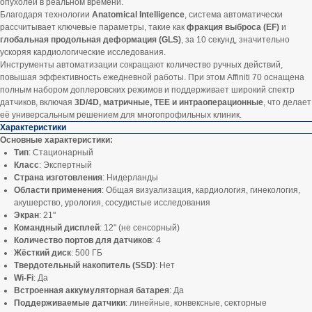
опухолей в реальном времени.
Благодаря технологии
Anatomical Intelligence
, система автоматически
рассчитывает ключевые параметры, такие как
фракция выброса (EF)
и
глобальная продольная деформация (GLS)
, за 10 секунд, значительно
ускоряя кардиологические исследования.
Инструменты автоматизации сокращают количество ручных действий,
повышая эффективность ежедневной работы. При этом Affiniti 70 оснащена
полным набором доплеровских режимов и поддерживает широкий спектр
датчиков, включая
3D/4D, матричные, TEE и интраоперационные
, что делает
её универсальным решением для многопрофильных клиник.
Характеристики
Основные характеристики:
Тип
: Стационарный
Класс
: Экспертный
Страна изготовления
: Нидерланды
Области применения
: Общая визуализация, кардиология, гинекология,
акушерство, урология, сосудистые исследования
Экран
: 21"
Командный дисплей
: 12" (не сенсорный)
Количество портов для датчиков
: 4
Жёсткий диск
: 500 ГБ
Твердотельный накопитель (SSD)
: Нет
Wi-Fi
: Да
Встроенная аккумуляторная батарея
: Да
Поддерживаемые датчики
: линейные, конвексные, секторные