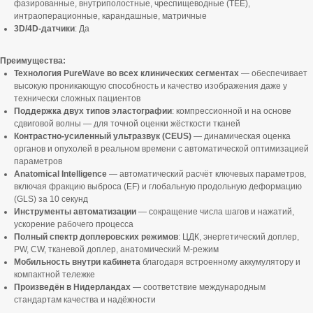
фазированные, внутриполостные, чреспищеводные (TEE),
интраоперационные, карандашные, матричные
3D/4D-датчики
: Да
Преимущества:
Технология PureWave во всех клинических сегментах
— обеспечивает
высокую проникающую способность и качество изображения даже у
технически сложных пациентов
Поддержка двух типов эластографии
: компрессионной и на основе
сдвиговой волны — для точной оценки жёсткости тканей
Контрастно-усиленный ультразвук (CEUS)
— динамическая оценка
органов и опухолей в реальном времени с автоматической оптимизацией
параметров
Anatomical Intelligence
— автоматический расчёт ключевых параметров,
включая фракцию выброса (EF) и глобальную продольную деформацию
(GLS) за 10 секунд
Инструменты автоматизации
— сокращение числа шагов и нажатий,
ускорение рабочего процесса
Полный спектр доплеровских режимов
: ЦДК, энергетический доплер,
PW, CW, тканевой доплер, анатомический M-режим
Мобильность внутри кабинета
благодаря встроенному аккумулятору и
компактной тележке
Произведён в Нидерландах
— соответствие международным
стандартам качества и надёжности