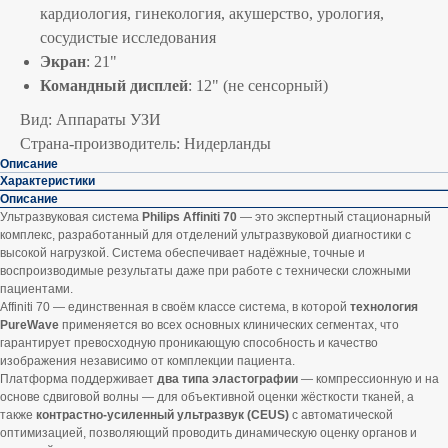
кардиология, гинекология, акушерство, урология,
сосудистые исследования
Экран
: 21"
Командный дисплей
: 12" (не сенсорный)
Вид: Аппараты УЗИ
Страна-производитель: Нидерланды
Описание
Характеристики
Описание
Ультразвуковая система
Philips Affiniti 70
— это экспертный стационарный
комплекс, разработанный для отделений ультразвуковой диагностики с
высокой нагрузкой. Система обеспечивает надёжные, точные и
воспроизводимые результаты даже при работе с технически сложными
пациентами.
Affiniti 70 — единственная в своём классе система, в которой
технология
PureWave
применяется во всех основных клинических сегментах, что
гарантирует превосходную проникающую способность и качество
изображения независимо от комплекции пациента.
Платформа поддерживает
два типа эластографии
— компрессионную и на
основе сдвиговой волны — для объективной оценки жёсткости тканей, а
также
контрастно-усиленный ультразвук (CEUS)
с автоматической
оптимизацией, позволяющий проводить динамическую оценку органов и