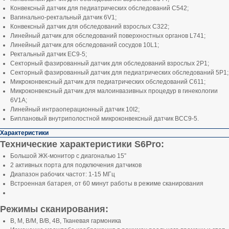
Конвексный датчик для педиатрических обследований C542;
Вагинально-ректальный датчик 6V1;
Конвексный датчик для обследований взрослых С322;
Линейный датчик для обследований поверхностных органов L741;
Линейный датчик для обследований сосудов 10L1;
Ректальный датчик EC9-5;
Секторный фазированный датчик для обследований взрослых 2P1;
Секторный фазированный датчик для педиатрических обследований 5P1;
Микроконвексный датчик для педиатрических обследований C611;
Микроконвексный датчик для малоинвазивных процедур в гинекологии
6V1A;
Линейный интраоперационный датчик 10I2;
Биплановый внутриполостной микроконвексный датчик BCC9-5.
Характеристики
Технические характеристики S6Pro:
Большой ЖК-монитор с диагональю 15”
2 активных порта для подключения датчиков
Диапазон рабочих частот: 1-15 МГц
Встроенная батарея, от 60 минут работы в режиме сканирования
Режимы сканирования:
В, М, В/М, В/В, 4В, Тканевая гармоника