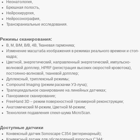
Неонатология,
Брюшная полость,
Нейрохирургия,
Нейросонография,
Транскраниальные исследования.
Режимы сканирования:
В, М, В/М, В/В, 4В, Тканевая гармоника;
Изменение масштаба изображения в режимах реального времени и стоп-
кадра;
Цветной, энергетический, направленный энергетический, импульсно-
волновой допплер, HPRF (регистрация высоких скоростей кровотока),
постоянно-волновой, тканевой допплер;
Дуплексный, триплексный режимы;
Compound Imaging (режим раскачки УЗ-луча);
Трапецеидальное сканирование на линейных датчиках;
Панорамное сканирование;
FreeHand 3D – режим поверхностной трехмерной реконструкции;
Анатомический М-режим, Цветной М-режим;
Технология подавления спекл-шума MicroScan.
Доступные датчики
Конвексный датчик Sonoscape C354 (ветеринарный);
Конвексный датчик для обследований взрослых С344;