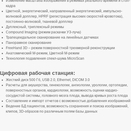
Изменение масштаба изображения в режимах реального времени и стоп-
кадра
Цветной, энергетический, направленный энергетический, импульсно-
волновой допплер, HPRF (регистрация высоких скоростей кровотока),
постоянно-волновой, тканевой допплер
Дуплексный, триплексный режимы
Compound Imaging (режим раскачки УЗ-луча)
Трапецеидальное сканирование на линейных датчиках
Панорамное сканирование
FreeHand 3D – режим поверхностной трехмерной реконструкции
Анатомический М-режим, Цветной М-режим
Технология подавления спекл-шума MicroScan
Цифровая рабочая станция:
Жесткий диск 500 Гб, USB 2.0, Ethernet, DICOM 3.0
Расчеты для акушерства, гинекологии, ангиологии, урологии, ортопедии,
поверхностных органов, кардиологии, возможность оценки кардио-
сосудистой системы, головного мозга плода, вывода кривых роста плода
Составление и импорт отчетов с возможностью добавления изображений
Ведение БД пациентов, возможность сохранения и поиска изображений,
клипов, 3D-образов по различным полям базы данных