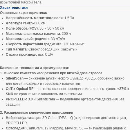
избыточной массой тела.
Характеристики
Основные характеристики:
Напряжённость магнитного поля
: 1,5 Тл
Апертура гентри
: 60 см
Поле обзора (FOV)
: 50 × 50 × 50 см
Максимальная масса пациента
: 200 кг
Максимальный градиент
: 33 мТл/м
Скорость нарастания градиента
: 120 мТл/м/мс
Тип магнита
: Сверхпроводящий, закрытый
Страна производства
: США
Ключевые технологии и преимущества:
1. Высокое качество изображения при низкой дозе стресса
SilentScan
— снижение акустического шума до <80 дБ, особенно важно
для детей, пожилых и тревожных пациентов
OpTix Optical RF
— оптоволоконная передача сигнала от катушек,
+27% к
SNR
по сравнению с аналоговыми системами
PROPELLER 3.0
и
SilentBrain
— подавление артефактов движения без
седации
2. Расширенные клинические приложения
Нейровизуализация
: 3D Cube, IDEAL IQ (водно-жировая декомпозиция),
PROPELLER
Ортопедия
: CartiGram, T2 Mapping, MAVRIC SL — визуализация рядом с