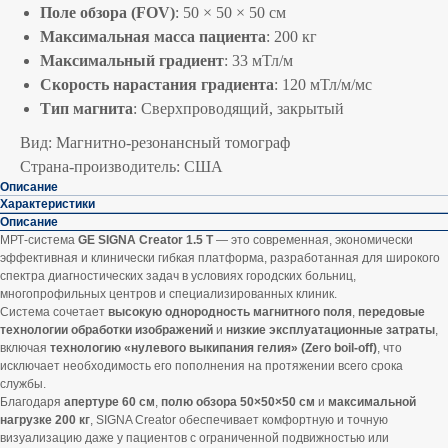
Поле обзора (FOV)
: 50 × 50 × 50 см
Максимальная масса пациента
: 200 кг
Максимальный градиент
: 33 мТл/м
Скорость нарастания градиента
: 120 мТл/м/мс
Тип магнита
: Сверхпроводящий, закрытый
Вид: Магнитно-резонансный томограф
Страна-производитель: США
Описание
Характеристики
Описание
МРТ-система
GE SIGNA Creator 1.5 T
— это современная, экономически
эффективная и клинически гибкая платформа, разработанная для широкого
спектра диагностических задач в условиях городских больниц,
многопрофильных центров и специализированных клиник.
Система сочетает
высокую однородность магнитного поля
,
передовые
технологии обработки изображений
и
низкие эксплуатационные затраты
,
включая
технологию «нулевого выкипания гелия» (Zero boil-off)
, что
исключает необходимость его пополнения на протяжении всего срока
службы.
Благодаря
апертуре 60 см
,
полю обзора 50×50×50 см
и
максимальной
нагрузке 200 кг
, SIGNA Creator обеспечивает комфортную и точную
визуализацию даже у пациентов с ограниченной подвижностью или