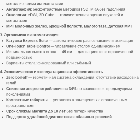
металлическими имплантатами
Ангиография
: бесконтрастные методики FSD, MRA без гадолиния
Онкология
: eDWI, 3D Cube — количественная оценка опухолей и
метастазов
МРТ молочных желёз, брюшной полости, малого таза, детская МРТ
3. Эргономика и автоматизация
Катушки Express Suite
— автоматическое распознавание и активация
One-Touch Table Control
— управление столом одним касанием
Минимальная высота стола —
49 см
— для пациентов с ограниченной
подвижностью
Варианты стола: фиксированный или съёмный
4. Экономическая и эксплуатационная эффективность
Zero boil-off
— герметичная система охлаждения, отсутствие расходов на
гелий
Снижение энергопотребления на 34%
по сравнению с предыдущими
поколениями
Компактные габариты
— установка в помещениях с ограниченным
пространством
Срок службы магнита до 10 лет
без потери качества
Поддержка
удалённой диагностики
и
облачных решений