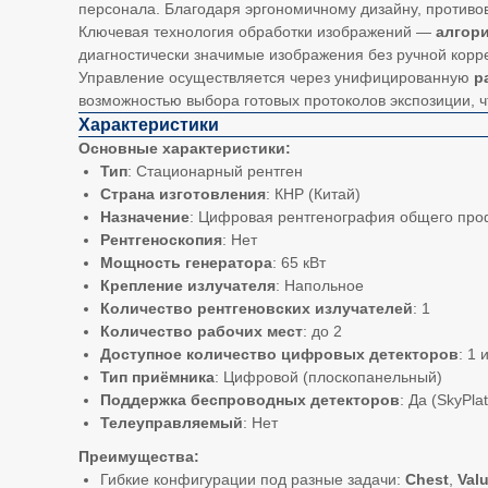
персонала. Благодаря эргономичному дизайну, против
Ключевая технология обработки изображений —
алгор
диагностически значимые изображения без ручной корр
Управление осуществляется через унифицированную
р
возможностью выбора готовых протоколов экспозиции, ч
Характеристики
Основные характеристики:
Тип
: Стационарный рентген
Страна изготовления
: КНР (Китай)
Назначение
: Цифровая рентгенография общего пр
Рентгеноскопия
: Нет
Мощность генератора
: 65 кВт
Крепление излучателя
: Напольное
Количество рентгеновских излучателей
: 1
Количество рабочих мест
: до 2
Доступное количество цифровых детекторов
: 1 
Тип приёмника
: Цифровой (плоскопанельный)
Поддержка беспроводных детекторов
: Да (SkyPlat
Телеуправляемый
: Нет
Преимущества:
Гибкие конфигурации под разные задачи:
Chest
,
Val