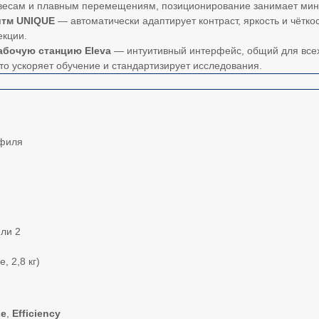
овесам и плавным перемещениям, позиционирование занимает мин
итм UNIQUE
— автоматически адаптирует контраст, яркость и чётк
екции.
абочую станцию Eleva
— интуитивный интерфейс, общий для всех 
то ускоряет обучение и стандартизирует исследования.
офиля
или 2
e, 2,8 кг)
ue
,
Efficiency