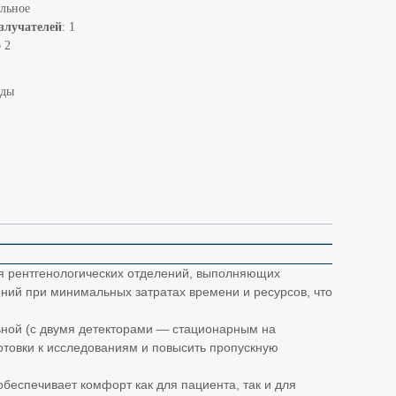
ольное
злучателей
: 1
о 2
нды
я рентгенологических отделений, выполняющих
ий при минимальных затратах времени и ресурсов, что
льной (с двумя детекторами — стационарным на
готовки к исследованиям и повысить пропускную
 обеспечивает комфорт как для пациента, так и для