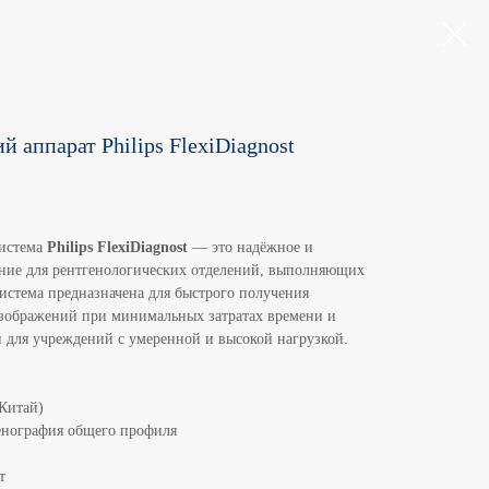
 аппарат Philips FlexiDiagnost
система
Philips FlexiDiagnost
— это надёжное и
ние для рентгенологических отделений, выполняющих
истема предназначена для быстрого получения
зображений при минимальных затратах времени и
ой для учреждений с умеренной и высокой нагрузкой.
(Китай)
енография общего профиля
т