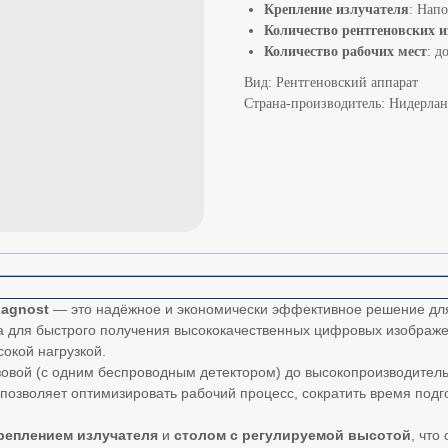
Крепление излучателя
: Нап
Количество рентгеновских и
Количество рабочих мест
: д
Вид: Рентгеновский аппарат
Страна-производитель: Нидерла
Diagnost
— это надёжное и экономически эффективное решение дл
 для быстрого получения высококачественных цифровых изображен
окой нагрузкой.
базовой (с одним беспроводным детектором) до высокопроизводите
о позволяет оптимизировать рабочий процесс, сократить время под
реплением излучателя
и
столом с регулируемой высотой
, что