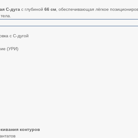
ая С-дуга
с глубиной
66 см
, обеспечивающая лёгкое позициониров
тела.
вка с С-дугой
ние (УРИ)
кивания контуров
лантатов