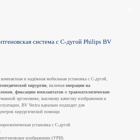
тгеновская система с С-дугой Philips BV
компактная и надёжная мобильная установка с С-дугой,
топедической хирургии
, включая
операции на
еломов
,
фиксацию имплантатов
и
травматологические
думанной эргономике, высокому качеству изображения и
плуатации, BV Vectra идеально подходит для
центров хирургической помощи.
ороскопическая установка с С-дугой
я
рентгеновское изображение (УРИ)