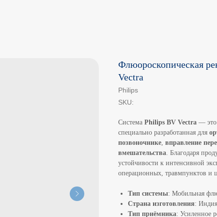
Флюороскопическая рен
Vectra
Philips
SKU:
Система
Philips BV Vectra
— это 
специально разработанная для
ор
позвоночнике
,
вправление пер
вмешательства
. Благодаря про
устойчивости к интенсивной экс
операционных, травмпунктов и 
Тип системы
: Мобильная флю
Страна изготовления
: Инди
Тип приёмника
: Усиленное 