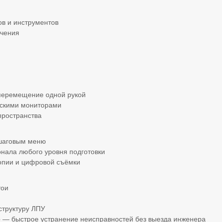
ов и инструментов
учения
еремещение одной рукой
скими мониторами
пространства
ошаговым меню
нала любого уровня подготовки
опии и цифровой съёмки
тои
труктуру ЛПУ
е
— быстрое устранение неисправностей без выезда инженера