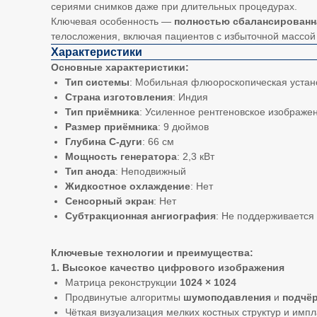
сериями снимков даже при длительных процедурах.
Ключевая особенность —
полностью сбалансированн
телосложения, включая пациентов с избыточной массой 
Характеристики
Основные характеристики:
Тип системы
: Мобильная флюороскопическая устано
Страна изготовления
: Индия
Тип приёмника
: Усиленное рентгеновское изображе
Размер приёмника
: 9 дюймов
Глубина С-дуги
: 66 см
Мощность генератора
: 2,3 кВт
Тип анода
: Неподвижный
Жидкостное охлаждение
: Нет
Сенсорный экран
: Нет
Субтракционная ангиография
: Не поддерживается
Ключевые технологии и преимущества:
1. Высокое качество цифрового изображения
Матрица реконструкции
1024 × 1024
Продвинутые алгоритмы
шумоподавления
и
подчёр
Чёткая визуализация мелких костных структур и имп