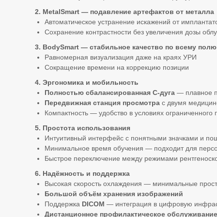
2. MetalSmart — подавление артефактов от металла
Автоматическое устранение искажений от имплантат
Сохранение контрастности без увеличения дозы обл
3. BodySmart — стабильное качество по всему полю
Равномерная визуализация даже на краях УРИ
Сокращение времени на коррекцию позиции
4. Эргономика и мобильность
Полностью сбалансированная С-дуга
— плавное п
Передвижная станция просмотра
с двумя медицин
Компактность — удобство в условиях ограниченного 
5. Простота использования
Интуитивный интерфейс с понятными значками и п
Минимальное время обучения — подходит для персо
Быстрое переключение между режимами рентгеноск
6. Надёжность и поддержка
Высокая скорость охлаждения — минимальные прос
Большой объём хранения изображений
Поддержка
DICOM
— интеграция в цифровую инфрас
Дистанционное профилактическое обслуживани