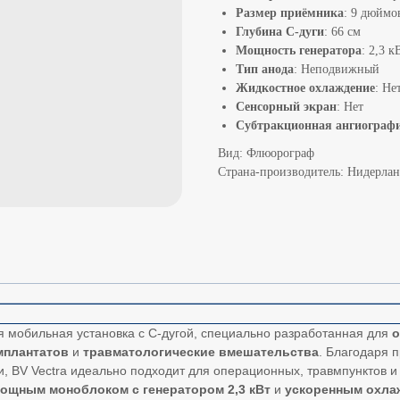
Размер приёмника
: 9 дюймо
Глубина С-дуги
: 66 см
Мощность генератора
: 2,3 к
Тип анода
: Неподвижный
Жидкостное охлаждение
: Не
Сенсорный экран
: Нет
Субтракционная ангиограф
Вид: Флюорограф
Страна-производитель: Нидерла
 мобильная установка с С-дугой, специально разработанная для
о
мплантатов
и
травматологические вмешательства
. Благодаря 
и, BV Vectra идеально подходит для операционных, травмпунктов 
ощным моноблоком с генератором 2,3 кВт
и
ускоренным охла