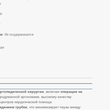
в
Вт
т
ия
: Не поддерживается
нды
ртопедической хирургии
, включая
операции на
продуманной эргономике, высокому качеству
и центров хирургической помощи.
ждением трубки
, что минимизирует паузы между