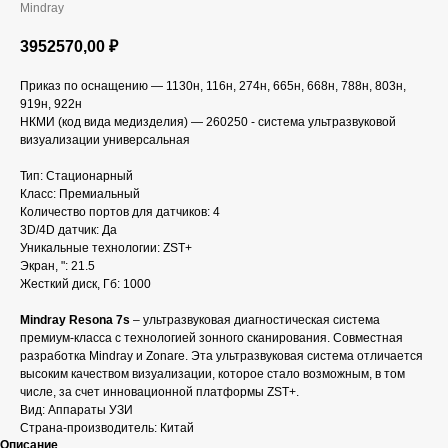
Mindray
3952570,00
₽
Приказ по оснащению — 1130н, 116н, 274н, 665н, 668н, 788н, 803н,
919н, 922н
НКМИ (код вида медизделия) — 260250 - система ультразвуковой
визуализации универсальная
Тип: Стационарный
Класс: Премиальный
Количество портов для датчиков: 4
3D/4D датчик: Да
Уникальные технологии: ZST+
Экран, ": 21.5
Жесткий диск, Гб: 1000
Mindray Resona 7s
– ультразвуковая диагностическая система
премиум-класса с технологией зонного сканирования. Совместная
разработка Mindray и Zonare. Эта ультразвуковая система отличается
высоким качеством визуализации, которое стало возможным, в том
числе, за счет инновационной платформы ZST+.
Вид: Аппараты УЗИ
Страна-производитель: Китай
Описание