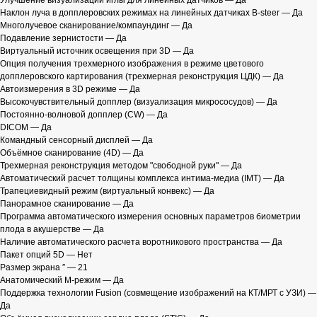
Улучшение визуализации иглы для линейных датчиков — Да
Наклон луча в допплеровских режимах на линейных датчиках B-steer — Да
Многолучевое сканирование/компаундинг — Да
Подавление зернистости — Да
Виртуальный источник освещения при 3D — Да
Опция получения трехмерного изображения в режиме цветового
допплеровского картирования (трехмерная реконструкция ЦДК) — Да
Автоизмерения в 3D режиме — Да
Высокочувствительный допплер (визуализация микрососудов) — Да
Постоянно-волновой допплер (CW) — Да
DICOM — Да
Командный сенсорный дисплей — Да
Объёмное сканирование (4D) — Да
Трехмерная реконструкция методом "свободной руки" — Да
Автоматический расчет толщины комплекса интима-медиа (IMT) — Да
Трапециевидный режим (виртуальный конвекс) — Да
Панорамное сканирование — Да
Программа автоматического измерения основных параметров биометрии
плода в акушерстве — Да
Наличие автоматического расчета воротникового пространства — Да
Пакет опций 5D — Нет
Размер экрана ″ — 21
Анатомический М-режим — Да
Поддержка технологии Fusion (совмещение изображений на КТ/МРТ с УЗИ) —
Да