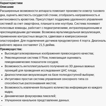
Характеристики
Описание
Расширенные возможности аппарата помогают произвести осмотр тазового
дна, оценить жесткость сосудистой стенки, отобразить направленность и
интенсивность кровотока. Присутствует поддержка удаленного управления
системой за счет смартфона, планшета или ноутбука. Система понимает
голосовые команды, работает с педиатрическими, интраоперационными и
чреспищеводными датчиками. Возможна мультимодальная визуализация,
применение контрастных веществ, сдвиговая и компрессионная
эластография. Для подключения датчиков предусмотрено 4 порта. Диагональ
рабочего экрана составляет 21,5 дюйма.
Преимущества:
Высокодетализированные изображения превосходного качества;
Революционная система V Flow, помогающая оценивать
гемодинамические показатели сосудов;
Возможность интеллектуального получения из 3D данных важных
проекций для проведения исследования ЦНС плода;
Диагностическая визуализация на базе полнодоступной выборки;
Интуитивно простая система управления сенсорного типа со
способностью распознавания жестов;
Возможность извлечения большего количества информации из каждого
кадра;
Динамическая фокусировка пикселей;
Улучшенное канальное представление данных.