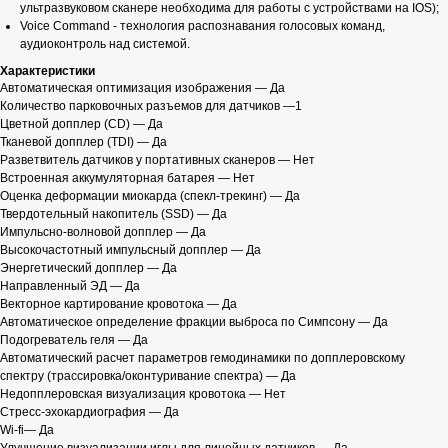
ультразвуковом сканере необходима для работы с устройствами на IOS);
Voice Command - технология распознавания голосовых команд,
аудиоконтроль над системой.
Характеристики
Автоматическая оптимизация изображения — Да
Количество парковочных разъемов для датчиков —1
Цветной допплер (CD) — Да
Тканевой допплер (TDI) — Да
Разветвитель датчиков у портативных сканеров — Нет
Встроенная аккумуляторная батарея — Нет
Оценка деформации миокарда (спекл-трекинг) — Да
Твердотельный накопитель (SSD) — Да
Импульсно-волновой допплер — Да
Высокочастотный импульсный допплер — Да
Энергетический допплер — Да
Направленный ЭД — Да
Векторное картирование кровотока — Да
Автоматическое определение фракции выброса по Симпсону — Да
Подогреватель геля — Да
Автоматический расчет параметров гемодинамики по допплеровскому
спектру (трассировка/оконтуривание спектра) — Да
Недопплеровская визуализация кровотока — Нет
Стресс-эхокардиография — Да
Wi-fi— Да