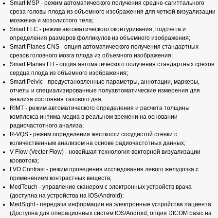
Smart MSP - режим автоматического получения средне-сагиттального
среза головы плода из объемного изображения для четкой визуализации
мозжечка и мозолистого тела;
Smart FLC - режим автоматического оконтуривания, подсчета и
определения размеров фолликулов из объемного изображения;
Smart Planes CNS - опция автоматического получения стандартных
срезов головного мозга плода из объемного изображения;
Smart Planes FH - опция автоматического получения стандартных срезов
сердца плода из объемного изображения;
Smart Pelvic - предустановленные параметры, аннотации, маркеры,
отчеты и специализированные полуавтоматические измерения для
анализа состояния тазового дна;
RIMT - режим автоматического определения и расчета толщины
комплекса интима-медиа в реальном времени на основании
радиочастотного анализа;
R-VQS - режим определения жесткости сосудистой стенки с
количественным анализом на основе радиочастотных данных;
V Flow (Vector Flow) - новейшая технология векторной визуализации
кровотока;
LVO Contrast - режим проведения исследования левого желудочка с
применением контрастных веществ;
MedTouch - управление сканером с электронных устройств врача
(доступна на устройства на IOS/Android);
MedSight - передача информации на электронные устройства пациента
(Доступна для операционных систем IOS/Android, опция DICOM basic на