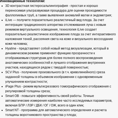
Инновационные технологии:
3D контрастная гистеросальпингография - простая и хорошо
переносимая ультразвуковая процедура для оценки проходимости
фаллопиевых труб, а также выявления аномалий матки и эндометрия;
iLive — получите поразительно реалистичный вид плода. За счет
интеграции традиционного алгоритма отслеживания луча с новым
режимом виртуального освещения, технология iLive создает
поразительно реалистичное изображение плода за счет интерактивного
наложения теней, рассеяния света на коже и визуального воссоздание
кожи человека;
Hyaline - представляет собой новый метод визуализации, который в
динамическом режиме применяет функцию прозрачности к
отображаемым структурам для более полного воспроизведения
анатомических особенностей и лучшего отображения внутренних
участков, находящихся рядом с твердой поверхностью;
SCV Plus - получение произвольного (в т.ч. криволинейного) среза
заданной толщины в объемном изображении с одновременным
улучшением контрастности;
iPage Plus - режим мультисрезового томографического отображения с
регулировкой толщины среза;
Smart OB - повысьте эффективность своей работы. Точные
автоматические измерения наиболее часто исследуемых параметров,
включая БПР / ЛЗР / ДБК / ОГ / ОЖ, всего в один клик;
Smart NT - программа для автоматического определения и расчета
толщины воротникового пространства у плода;