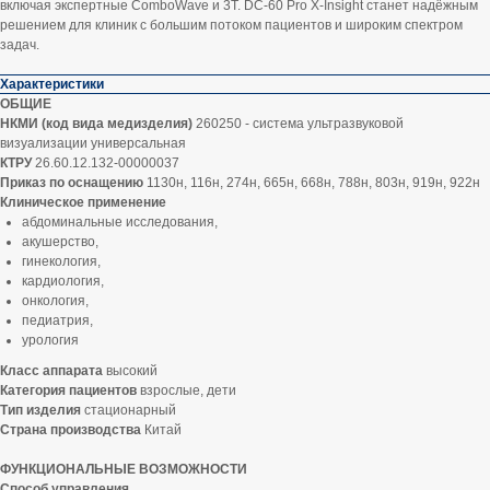
включая экспертные ComboWave и 3T. DC-60 Pro X-Insight станет надёжным
решением для клиник с большим потоком пациентов и широким спектром
задач.
Характеристики
ОБЩИЕ
НКМИ (код вида медизделия)
260250 - система ультразвуковой
визуализации универсальная
КТРУ
26.60.12.132-00000037
Приказ по оснащению
1130н, 116н, 274н, 665н, 668н, 788н, 803н, 919н, 922н
Клиническое применение
абдоминальные исследования,
акушерство,
гинекология,
кардиология,
онкология,
педиатрия,
урология
Класс аппарата
высокий
Категория пациентов
взрослые, дети
Тип изделия
стационарный
Страна производства
Китай
ФУНКЦИОНАЛЬНЫЕ ВОЗМОЖНОСТИ
Способ управления