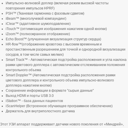
Импульсно-волновой доплер (включая режим высокой частоты
повторения импульсов HPRF)
PSH™ (Тканевая гармоника с фазовым сдвигом)
iBeam™ (многолучевой компаундинг)
iClear™ (адаптивное шумоподавление)
iTouch™ (оптимизация изображения нажатием одной кнопки)
iZoom™ (полноэкранное отображение)
Echo Boost™ (улучшенная визуализация структур сердца)
HR-flow™(отображение кровотока с высоким временным и
простанственным разрешением для точной и однородной визуализации
сосудов, в том числе самых мелких)
Smart Track™ - Автоматическая подстройка расположения и угла наклона
рамки цветового допплера с автоматическим отслеживанием положения
контрольного объема
Smart Doppler™ (Автоматическая подстройка расположения рамки
цветового допплера и контрольного объема импульсно-волнового
допплера нажатием кнопки)
Сохранение информации в формате "сырые данные"
Выход HDMI и порты USB 3.0
iStation™ - база данных пациентов
iScanHelper (Встроенное обучающее программное обеспечение)
Держатель для внутриполостного датчика
Этот УЗИ аппарат поддерживает датчики нового поколения от «Миндрей»,