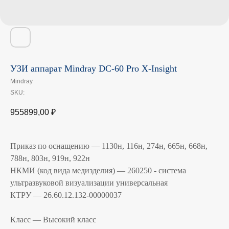
УЗИ аппарат Mindray DC-60 Pro X-Insight
Mindray
SKU:
955899,00
₽
Приказ по оснащению — 1130н, 116н, 274н, 665н, 668н,
788н, 803н, 919н, 922н
НКМИ (код вида медизделия) — 260250 - система
ультразвуковой визуализации универсальная
КТРУ — 26.60.12.132-00000037
Класс — Высокий класс