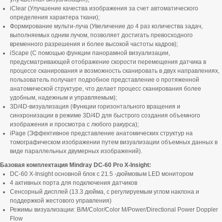
iClear (Улучшение качества изображения за счет автоматического
определения характера ткани);
Формирование мульти-луча (Увеличение до 4 раз количества задач,
выполняемых одним лучом, позволяет достигать превосходного
временного разрешения и более высокой частоты кадров);
iScape (С помощью функции панорамной визуализации,
предусматривающей отображение скорости перемещения датчика в
процессе сканирования и возможность сканировать в двух направлениях,
пользователь получает подробное представление о протяженной
анатомической структуре, что делает процесс сканирования более
удобным, надежным и управляемым);
3D/4D-визуализация (Функции горизонтального вращения и
синхронизации в режиме 3D/4D для быстрого создания объемного
изображения и просмотра с любого ракурса);
iPage (Эффективное представление анатомических структур на
томографическом изображении путем визуализации объемных данных в
виде параллельных двумерных изображений).
Базовая комплектация Mindray DC-60 Pro X-Insight:
DC-60 X-Insight основной блок с 21.5 -дюймовым LED монитором
4 активных порта для подключения датчиков
Сенсорный дисплей (13.3 дюйма, с регулируемым углом наклона и
поддержкой жестового управления)
Режимы визуализации: B/M/Color/Color M/Power/Directional Power Doppler
Flow