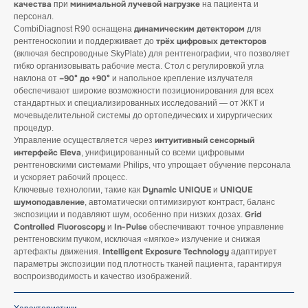
качества
минимальной лучевой нагрузке
при
на пациента и
персонал.
динамическим детектором
CombiDiagnost R90 оснащена
для
трёх цифровых детекторов
рентгеноскопии и поддерживает до
(включая беспроводные SkyPlate) для рентгенографии, что позволяет
гибко организовывать рабочие места. Стол с регулировкой угла
–90° до +90°
наклона от
и напольное крепление излучателя
обеспечивают широкие возможности позиционирования для всех
стандартных и специализированных исследований — от ЖКТ и
мочевыделительной системы до ортопедических и хирургических
процедур.
интуитивный сенсорный
Управление осуществляется через
интерфейс Eleva
, унифицированный со всеми цифровыми
рентгеновскими системами Philips, что упрощает обучение персонала
и ускоряет рабочий процесс.
Dynamic UNIQUE
UNIQUE
Ключевые технологии, такие как
и
шумоподавление
, автоматически оптимизируют контраст, баланс
Grid
экспозиции и подавляют шум, особенно при низких дозах.
Controlled Fluoroscopy
In-Pulse
и
обеспечивают точное управление
рентгеновским пучком, исключая «мягкое» излучение и снижая
Intelligent Exposure Technology
артефакты движения.
адаптирует
параметры экспозиции под плотность тканей пациента, гарантируя
воспроизводимость и качество изображений.