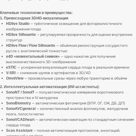
Ключевые технологии и преимущества:
1. Превосходная 3D/4D-визуализация
— трёхточечное освещение для фотореалистичного
HDlive Studio
изображения плода
— регулируемая прозрачность для оценки внутренних
HDlive Silhouette
структур
— объёмная реконструкция сосудистого
HDlive Flow / Flow Silhouette
русла с анатомической точностью
— одно нажатие для получения
e4D «моментальный снимок»
высококачественного 3D-изображения
— ускоренная визуализация сердца плода в реальном времени
eSTIC
— снижение шумов и артефактов в 3D/4D
V-SRI
— произвольные срезы через любую траекторию в объёме
OmniView
2. Интеллектуальная автоматизация (ИИ-ассистенты):
— полуавтоматическое измерение воротникового
SonoNT / SonoIT
пространства и IV желудочка
— автоматическая фетометрия (БПР, ОГ, ОЖ, ДБ, ДП)
SonoBiometry
— количественный анализ фолликулов, желудочков
SonoAVCgeneral
мозга, полости матки
— автоматическая навигация по стандартным сечениям
SonoVCADheart
сердца плода
— полная автоматизация протоколов, аннотаций,
Scan Assistant