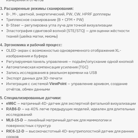
измерений и отчётов
3. Расширенные режимы сканирования:
B-, M-, цветной, энергетический, PW, CW, HPRF допплеры
Триплексное сканирование (B + CFM + PW)
B-Steer — регулировка угла луча для точной визуализации
Эластография сдвиговой волной (STE/STQ) — для оценки жёсткости
тканей (шейка матки, миомы)
4. Эргономика и рабочий процесс:
OLED-экран с возможностью одновременного отображения XL-
изображения и буфера
Регулируемая панель управления — подъём/опускание одной кнопкой
Автоматическая компенсация усиления (TGC)
Запись исследования в реальном времени на USB
Экспорт данных для 3D-печати
Интеграция с системой
— управление архивом, создание
ViewPoint
отчётов, обмен данными
5. Специализированные датчики:
— матричный 4D-датчик для экспертной фетальной визуализации
eM6C
— на 40% легче предыдущих моделей, идеален для длительных
RAB6-D
исследований
— линейный матричный датчик для маммологии и
ML6-15-D
поверхностных структур
— высокочастотный 4D-внутриполостной датчик для ранних
RIC6-12-D
сроков