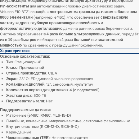
,
и
визуализации
мощнейшую вычислительную архитектуру
передовые
для автоматизации сложных диагностических задач.
ИИ-ассистенты
Voluson E10 BT21 оснащён
электронным матричным датчиком с более чем
(например, eM6C), что обеспечивает
8000 элементами
сверхвысокую
,
и
частоту кадров
глубокую проникающую способность
даже на ранних сроках беременности.
фотореалистичную детализацию
Система обрабатывает
, передаёт
в 4 раза больше ультразвуковых данных
их
и обладает
в 10 раз быстрее
в 4 раза большей вычислительной
по сравнению с предыдущими поколениями.
мощностью
Характеристики
Основные характеристики:
: Стационарный
Тип
: Премиальный
Класс
: США
Страна производства
: 23" OLED-дисплей высокого разрешения
Экран
: 12", сенсорный, мультитач
Командный дисплей
: 4 (с подсветкой)
Количество портов для датчиков
: 500 ГБ
Жёсткий диск
: Нет
Подогреватель геля
Поддерживаемые датчики:
Матричные (eM6C, RM6C, ML6-15-D)
Линейные, конвексные, микроконвексные, секторные фазированные
Внутриполостные (RIC6-12-D, RIC5-9-D)
Карандашные
: Не поддерживается
Чреспищеводные (TEE)