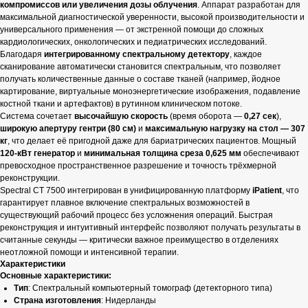
компромиссов или увеличения дозы облучения
. Аппарат разработан для
максимальной диагностической уверенности, высокой производительности и
универсального применения — от экстренной помощи до сложных
кардиологических, онкологических и педиатрических исследований.
Благодаря
интегрированному спектральному детектору
, каждое
сканирование автоматически становится спектральным, что позволяет
получать количественные данные о составе тканей (например, йодное
картирование, виртуальные моноэнергетические изображения, подавление
костной ткани и артефактов) в рутинном клиническом потоке.
Система сочетает
высочайшую скорость
(время оборота —
0,27 сек
),
широкую апертуру гентри (80 см)
и
максимальную нагрузку на стол — 307
кг
, что делает её пригодной даже для бариатрических пациентов. Мощный
120-кВт генератор
и
минимальная толщина среза 0,625 мм
обеспечивают
превосходное пространственное разрешение и точность трёхмерной
реконструкции.
Spectral CT 7500 интегрирован в унифицированную платформу
iPatient
, что
гарантирует плавное включение спектральных возможностей в
существующий рабочий процесс без усложнения операций. Быстрая
реконструкция и интуитивный интерфейс позволяют получать результаты в
считанные секунды — критически важное преимущество в отделениях
неотложной помощи и интенсивной терапии.
Характеристики
Основные характеристики:
Тип
: Спектральный компьютерный томограф (детекторного типа)
Страна изготовления
: Нидерланды