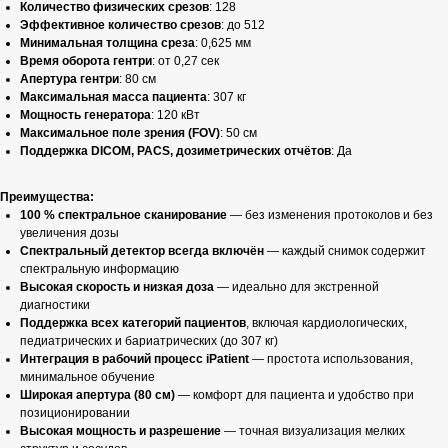
Количество физических срезов
: 128
Эффективное количество срезов
: до 512
Минимальная толщина среза
: 0,625 мм
Время оборота гентри
: от 0,27 сек
Апертура гентри
: 80 см
Максимальная масса пациента
: 307 кг
Мощность генератора
: 120 кВт
Максимальное поле зрения (FOV)
: 50 см
Поддержка DICOM, PACS, дозиметрических отчётов
: Да
Преимущества:
100 % спектральное сканирование
— без изменения протоколов и без
увеличения дозы
Спектральный детектор всегда включён
— каждый снимок содержит
спектральную информацию
Высокая скорость и низкая доза
— идеально для экстренной
диагностики
Поддержка всех категорий пациентов
, включая кардиологических,
педиатрических и бариатрических (до 307 кг)
Интеграция в рабочий процесс iPatient
— простота использования,
минимальное обучение
Широкая апертура (80 см)
— комфорт для пациента и удобство при
позиционировании
Высокая мощность и разрешение
— точная визуализация мелких