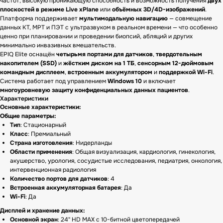
частот, высокую проникающую способность и возможность получения
двух
плоскостей в режиме Live xPlane
или
объёмных 3D/4D-изображений
.
Платформа поддерживает
мультимодальную навигацию
— совмещение
данных КТ, МРТ и ПЭТ с ультразвуком в реальном времени — что особенно
ценно при планировании и проведении биопсий, абляций и других
минимально инвазивных вмешательств.
EPIQ Elite оснащён
четырьмя портами для датчиков
,
твердотельным
накопителем (SSD)
и
жёстким диском на 1 ТБ
,
сенсорным 12-дюймовым
командным дисплеем
,
встроенным аккумулятором
и
поддержкой Wi-Fi
.
Система работает под управлением
Windows 10
и включает
многоуровневую защиту конфиденциальных данных пациентов
.
Характеристики
Основные характеристики:
Общие параметры:
Тип
: Стационарный
Класс
: Премиальный
Страна изготовления
: Нидерланды
Области применения
: Общая визуализация, кардиология, гинекология,
акушерство, урология, сосудистые исследования, педиатрия, онкология,
интервенционная радиология
Количество портов для датчиков
: 4
Встроенная аккумуляторная батарея
: Да
Wi-Fi
: Да
Дисплей и хранение данных:
Основной экран
: 24" HD MAX с 10-битной цветопередачей