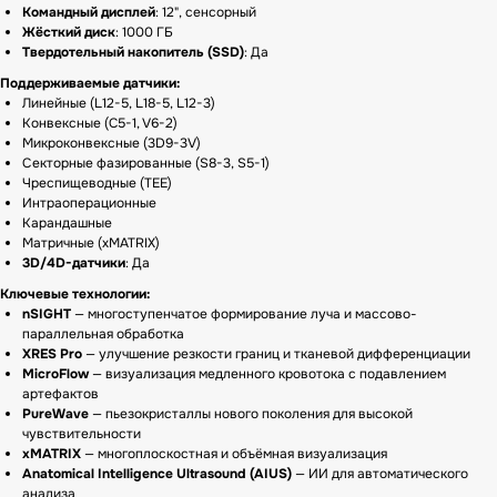
Командный дисплей
: 12", сенсорный
Жёсткий диск
: 1000 ГБ
Твердотельный накопитель (SSD)
: Да
Поддерживаемые датчики:
Линейные (L12-5, L18-5, L12-3)
Конвексные (C5-1, V6-2)
Микроконвексные (3D9-3V)
Секторные фазированные (S8-3, S5-1)
Чреспищеводные (TEE)
Интраоперационные
Карандашные
Матричные (xMATRIX)
3D/4D-датчики
: Да
Ключевые технологии:
nSIGHT
— многоступенчатое формирование луча и массово-
параллельная обработка
XRES Pro
— улучшение резкости границ и тканевой дифференциации
MicroFlow
— визуализация медленного кровотока с подавлением
артефактов
PureWave
— пьезокристаллы нового поколения для высокой
чувствительности
xMATRIX
— многоплоскостная и объёмная визуализация
Anatomical Intelligence Ultrasound (AIUS)
— ИИ для автоматического
анализа