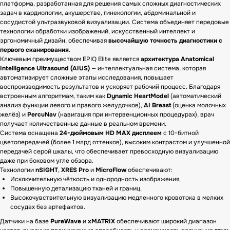
платформа, разработанная для решения самых сложных диагностических
задач в кардиологии, акушерстве, гинекологии, абдоминальной и
сосудистой ультразвуковой визуализации. Система объединяет передовые
технологии обработки изображений, искусственный интеллект и
эргономичный дизайн, обеспечивая
высочайшую точность диагностики с
первого сканирования
.
Ключевым преимуществом EPIQ Elite является
архитектура Anatomical
Intelligence Ultrasound (AIUS)
— интеллектуальная система, которая
автоматизирует сложные этапы исследования, повышает
воспроизводимость результатов и ускоряет рабочий процесс. Благодаря
встроенным алгоритмам, таким как
Dynamic HeartModel
(автоматический
анализ функции левого и правого желудочков),
AI Breast
(оценка молочных
желёз) и
PercuNav
(навигация при интервенционных процедурах), врач
получает количественные данные в реальном времени.
Система оснащена
24-дюймовым HD MAX дисплеем
с 10-битной
цветопередачей (более 1 млрд оттенков), высоким контрастом и улучшенной
передачей серой шкалы, что обеспечивает превосходную визуализацию
даже при боковом угле обзора.
Технологии
nSIGHT
,
XRES Pro
и
MicroFlow
обеспечивают:
Исключительную чёткость и однородность изображения,
Повышенную детализацию тканей и границ,
Высокочувствительную визуализацию медленного кровотока в мелких
сосудах без артефактов.
Датчики на базе
PureWave
и
xMATRIX
обеспечивают широкий диапазон