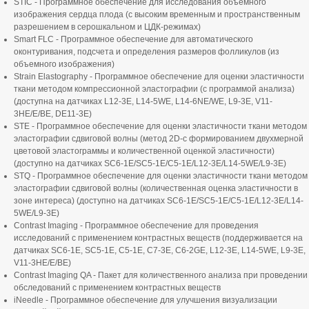
STIC - Программное обеспечение для исследования объемного
изображения сердца плода (с высоким временным и пространственным
разрешением в серошкальном и ЦДК-режимах)
Smart FLC - Программное обеспечение для автоматического
оконтуривания, подсчета и определения размеров фолликулов (из
объемного изображения)
Strain Elastography - Программное обеспечение для оценки эластичности
ткани методом компрессионной эластографии (с программой анализа)
(доступна на датчиках L12-3E, L14-5WE, L14-6NE/WE, L9-3E, V11-
3HE/E/BE, DE11-3E)
STE - Программное обеспечение для оценки эластичности ткани методом
эластографии сдвиговой волны (метод 2D-с формированием двухмерной
цветовой эластограммы и количественной оценкой эластичности)
(доступно на датчиках SC6-1E/SC5-1E/C5-1E/L12-3E/L14-5WE/L9-3E)
STQ - Программное обеспечение для оценки эластичности ткани методом
эластографии сдвиговой волны (количественная оценка эластичности в
зоне интереса) (доступно на датчиках SC6-1E/SC5-1E/C5-1E/L12-3E/L14-
5WE/L9-3E)
Contrast Imaging - Программное обеспечение для проведения
исследований с применением контрастных веществ (поддерживается на
датчиках SC6-1E, SC5-1E, C5-1E, C7-3E, C6-2GE, L12-3E, L14-5WE, L9-3E,
V11-3HE/E/BE)
Contrast Imaging QA - Пакет для количественного анализа при проведении
обследований с применением контрастных веществ
iNeedle - Программное обеспечение для улучшения визуализации