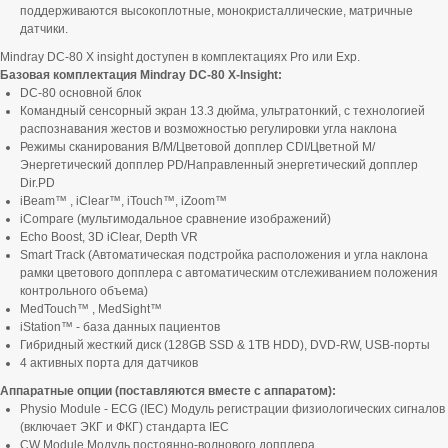
поддерживаются высокоплотные, монокристаллические, матричные
датчики.
Mindray DC-80 X insight доступен в комплектациях Pro или Exp.
Базовая комплектация Mindray DC-80 X-Insight:
DC-80 основной блок
Командный сенсорный экран 13.3 дюйма, ультратонкий, с технологией
распознавания жестов и возможностью регулировки угла наклона
Режимы сканирования B/M/Цветовой допплер CDI/Цветной M/
Энергетический допплер PD/Направленный энергетический допплер
Dir.PD
iBeam™ , iClear™, iTouch™, iZoom™
iCompare (мультимодальное сравнение изображений)
Echo Boost, 3D iClear, Depth VR
Smart Track (Автоматическая подстройка расположения и угла наклона
рамки цветового допплера с автоматическим отслеживанием положения
контрольного объема)
MedTouch™ , MedSight™
iStation™ - база данных пациентов
Гибридный жесткий диск (128GB SSD & 1TB HDD), DVD-RW, USB-порты
4 активных порта для датчиков
Аппаратные опции (поставляются вместе с аппаратом):
Physio Module - ECG (IEC) Модуль регистрации физиологических сигналов
(включает ЭКГ и ФКГ) стандарта IEC
CW Module Модуль постоянно-волнового допплера