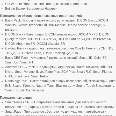
Gel Warmer Подогреватель геля (две степени подогрева)
Built-in Battery Встроенная батарея
Программное обеспечение (пакетные предложения):
Basic Pack - Базовый пакет опций, включающий: DICOM Basic, DICOM
Worklist, iWorks, встроенный DVR Module, shared service package, IVF
package
DICOM Pack - Пакет опций DICOM, включающий: DICOM MPPS, DICOM
Query/Retrieve, DICOM OB/GYN SR, DICOM Cardiac SR,DICOM Breast SR,
DICOM Abdomen SR, DICOM Vascular SR
Cardiac Pack - Кардиопакет, включающий: Free Xros M, Free Xros CM, TDI,
TDI QA, LVO, Stress Echo, Tissue Tracking QA, Auto EF
Basic OBG Pack - Акушерский пакет, включающий: Smart 3D, Color 3D,
Smart OB, Smart NT
Advanced OBG Pack - Продвинутый акушерский пакет, включающий: STIC,
Niche, Smart Volume, iLive, iPage Plus, SCV Plus, Smart FLC, Smart Planes
CNS, Smart Face, Smart Pelvic
Radiology Pack - Пакет опций для общих исследований, включающий: Auto
IMT, iScape, iNeedle, Natural Touch Elastography, Sound Touch Elastography,
Sound Touch Quantification
Программные опции:
Smart Planes CNS - Программное обеспечение для автоматического
получения стандартных срезов головки плода из объемного изображения
Smart Face - Программное обеспечение для удаления артефактов и