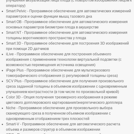
улучшения визуализации лица плода (с поворотом изображения лицом к
оператору)
Smart Pelvic - Программное обеспечение для автоматических измерений
параметров и оценки функции мышц тазового дна
Smart OB - Программное обеспечение для автоматического измерения
основных параметров биометрии плода в акушерстве
Smart NT - Программное обеспечение для автоматического измерения
толщины воротникового пространства у плода
Smart 3D - Программное обеспечение для построения 3D изображений
при помощи 2D датчиков
iLive - Программное обеспечение для построения объемного
изображения с применением технологии виртуальной подсветки (с
возможностью перемещения источника освещения)
iPage Plus - Программное обеспечение для мультисрезового
томографического отображения (с регулировкой толщины среза)
SCV Plus - Программное обеспечение для получения произвольного
среза заданной толщины в объемном изображении с одновременным
улучшением контрастности (в том числе по произвольной кривой)
Color 3D - Опция получения трехмерного изображения в режиме
цветового допплеровского картирования/энергетического допплера
Niche - Программное обеспечение для произвольного выбора
сканирующего среза в полученном объемном изображении с
одновременным отображением трех плоскостей
Smart-V - Программное обеспечение для автоматического расчета
объема и размеров структур в объемном изображении