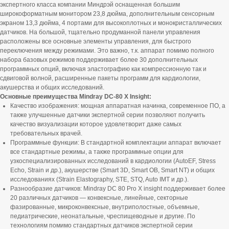
экспертного класса компании Миндрэй оснащенная большим
широкоформатным монитором 23,8 дюйма, дополнительным сенсорным
экраном 13,3 дюйма, 4 портами для высокоплотных и монокристаллических
датчиков. На большой, тщательно продуманной панели управления
расположены все основные элементы управления, для быстрого
переключения между режимами. Это важно, т.к. аппарат помимо полного
набора базовых режимов поддерживает более 30 дополнительных
программных опций, включая эластографию как компрессионную так и
сдвиговой волной, расширенные пакеты программ для кардиологии,
акушерства и общих исследований.
Основные преимущества Mindray DC-80 X Insight:
Качество изображения: мощная аппаратная начинка, современное ПО, а
также улучшенные датчики экспертной серии позволяют получить
качество визуализации которое удовлетворит даже самых
требовательных врачей.
Программные функции: В стандартной комплектации аппарат включает
все стандартные режимы, а также программные опции для
узкоспециализированных исследований в кардиологии (AutoEF, Stress
Echo, Strain и др.), акушерстве (Smart 3D, Smart OB, Smart NT) и общих
исследованиях (Strain Elastography, STE, STQ, Auto IMT и др.).
Разнообразие датчиков: Mindray DC 80 Pro X insight поддерживает более
20 различных датчиков — конвексные, линейные, секторные
фазированные, микроконвексные, внутриполостные, объемные,
педиатрические, неонатальные, чреспищеводные и другие. По
технологиям помимо стандартных датчиков экспертной серии