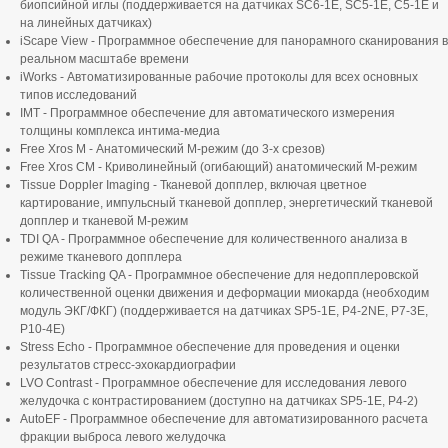
биопсийной иглы (поддерживается на датчиках SC6-1E, SC5-1E, C5-1E и
на линейных датчиках)
iScape View - Программное обеспечение для панорамного сканирования в
реальном масштабе времени
iWorks - Автоматизированные рабочие протоколы для всех основных
типов исследований
IMT - Программное обеспечение для автоматического измерения
толщины комплекса интима-медиа
Free Xros M - Анатомический М-режим (до 3-х срезов)
Free Xros CM - Криволинейный (огибающий) анатомический М-режим
Tissue Doppler Imaging - Тканевой допплер, включая цветное
картирование, импульсный тканевой допплер, энергетический тканевой
допплер и тканевой М-режим
TDI QA - Программное обеспечение для количественного анализа в
режиме тканевого допплера
Tissue Tracking QA - Программное обеспечение для недопплеровской
количественной оценки движения и деформации миокарда (необходим
модуль ЭКГ/ФКГ) (поддерживается на датчиках SP5-1E, P4-2NE, P7-3E,
P10-4E)
Stress Echo - Программное обеспечение для проведения и оценки
результатов стресс-эхокардиографии
LVO Contrast - Программное обеспечение для исследования левого
желудочка с контрастированием (доступно на датчиках SP5-1E, P4-2)
AutoEF - Программное обеспечение для автоматизированного расчета
фракции выброса левого желудочка