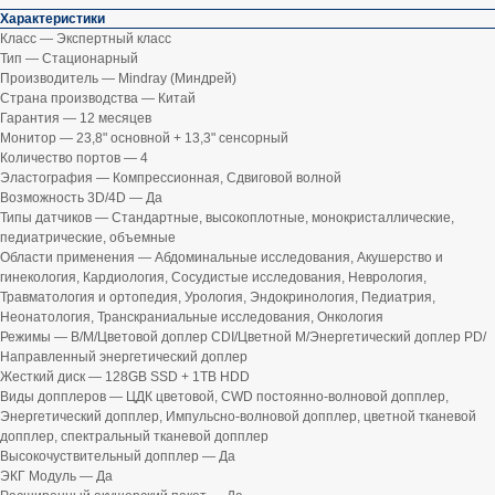
Характеристики
Класс — Экспертный класс
Тип — Стационарный
Производитель — Mindray (Миндрей)
Страна производства — Китай
Гарантия — 12 месяцев
Монитор — 23,8" основной + 13,3" сенсорный
Количество портов — 4
Эластография — Компрессионная, Сдвиговой волной
Возможность 3D/4D — Да
Типы датчиков — Стандартные, высокоплотные, монокристаллические,
педиатрические, объемные
Области применения — Абдоминальные исследования, Акушерство и
гинекология, Кардиология, Сосудистые исследования, Неврология,
Травматология и ортопедия, Урология, Эндокринология, Педиатрия,
Неонатология, Транскраниальные исследования, Онкология
Режимы — B/M/Цветовой доплер CDI/Цветной M/Энергетический доплер PD/
Направленный энергетический доплер
Жесткий диск — 128GB SSD + 1TB HDD
Виды допплеров — ЦДК цветовой, CWD постоянно-волновой допплер,
Энергетический допплер, Импульсно-волновой допплер, цветной тканевой
допплер, спектральный тканевой допплер
Высокочуствительный допплер — Да
ЭКГ Модуль — Да