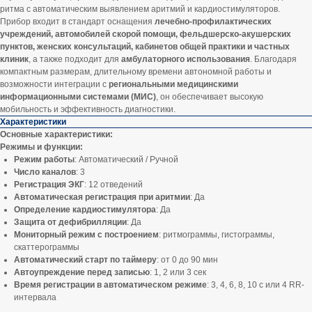
ритма с автоматическим выявлением аритмий и кардиостимуляторов.
Прибор входит в стандарт оснащения
лечебно-профилактических
учреждений, автомобилей скорой помощи, фельдшерско-акушерских
пунктов, женских консультаций, кабинетов общей практики и частных
клиник
, а также подходит для
амбулаторного использования
. Благодаря
компактным размерам, длительному времени автономной работы и
возможности интеграции с
региональными медицинскими
информационными системами (МИС)
, он обеспечивает высокую
мобильность и эффективность диагностики.
Характеристики
Основные характеристики:
Режимы и функции:
Режим работы
: Автоматический / Ручной
Число каналов
: 3
Регистрация ЭКГ
: 12 отведений
Автоматическая регистрация при аритмии
: Да
Определение кардиостимулятора
: Да
Защита от дефибрилляции
: Да
Мониторный режим с построением
: ритмограммы, гистограммы,
скаттерограммы
Автоматический старт по таймеру
: от 0 до 90 мин
Автоупреждение перед записью
: 1, 2 или 3 сек
Время регистрации в автоматическом режиме
: 3, 4, 6, 8, 10 с или 4 RR-
интервала