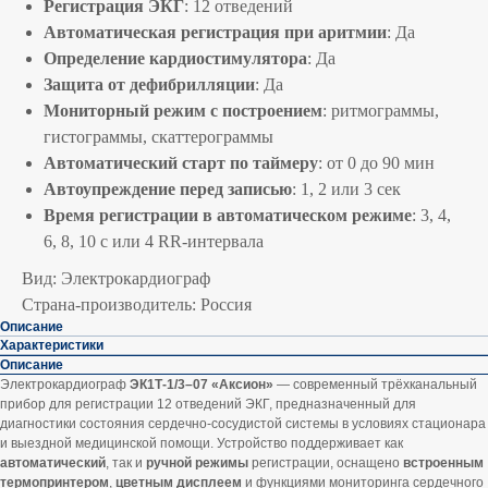
Регистрация ЭКГ
: 12 отведений
Автоматическая регистрация при аритмии
: Да
Определение кардиостимулятора
: Да
Защита от дефибрилляции
: Да
Мониторный режим с построением
: ритмограммы,
гистограммы, скаттерограммы
Автоматический старт по таймеру
: от 0 до 90 мин
Автоупреждение перед записью
: 1, 2 или 3 сек
Время регистрации в автоматическом режиме
: 3, 4,
6, 8, 10 с или 4 RR-интервала
Вид: Электрокардиограф
Страна-производитель: Россия
Описание
Характеристики
Описание
Электрокардиограф
ЭК1Т-1/3–07 «Аксион»
— современный трёхканальный
прибор для регистрации 12 отведений ЭКГ, предназначенный для
диагностики состояния сердечно-сосудистой системы в условиях стационара
и выездной медицинской помощи. Устройство поддерживает как
автоматический
, так и
ручной режимы
регистрации, оснащено
встроенным
термопринтером
,
цветным дисплеем
и функциями мониторинга сердечного