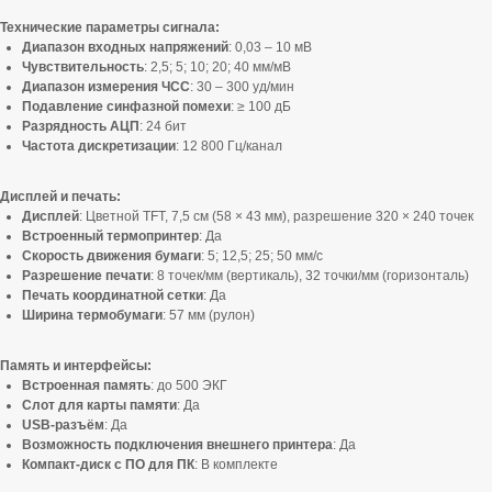
Технические параметры сигнала:
Диапазон входных напряжений
: 0,03 – 10 мВ
Чувствительность
: 2,5; 5; 10; 20; 40 мм/мВ
Диапазон измерения ЧСС
: 30 – 300 уд/мин
Подавление синфазной помехи
: ≥ 100 дБ
Разрядность АЦП
: 24 бит
Частота дискретизации
: 12 800 Гц/канал
Дисплей и печать:
Дисплей
: Цветной TFT, 7,5 см (58 × 43 мм), разрешение 320 × 240 точек
Встроенный термопринтер
: Да
Скорость движения бумаги
: 5; 12,5; 25; 50 мм/с
Разрешение печати
: 8 точек/мм (вертикаль), 32 точки/мм (горизонталь)
Печать координатной сетки
: Да
Ширина термобумаги
: 57 мм (рулон)
Память и интерфейсы:
Встроенная память
: до 500 ЭКГ
Слот для карты памяти
: Да
USB-разъём
: Да
Возможность подключения внешнего принтера
: Да
Компакт-диск с ПО для ПК
: В комплекте