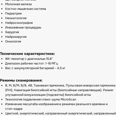
Молочная железа
Костно-мышечная система
Педиатрия
Неонатология
Нейросонография
Инвазивные процедуры
Хирургия
Нейрохиругия
Онкология
Технические характеристики:
ЖК-монитор с диагональю 15,6”
Диапазон рабочих частот: 1-16 МГц
Вес с аккумуляторной батареей - 4,5 кг
Режимы сканирования:
В, М, В/М, В/В, 4В, Тканевая гармоника, Пульсовая инверсная гармоника
(PHI), Навигация биопсийной иглы (биопсийные направляющие), Режим
улучшенной визуализации (подсветки) биопсийной иглы
Технология подавления спекл-шума MicroScan
Изменение масштаба изображения в режимах реального времени и
стоп-кадра
Цветной, энергетический, направленный энергетический, направленный