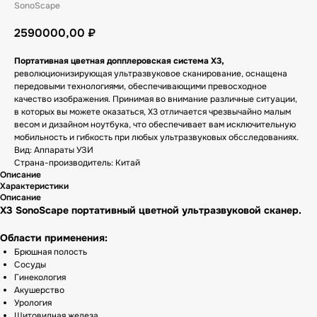
SonoScape
2590000,00
₽
Портативная цветная допплеровская система X3,
революционизирующая ультразвуковое сканирование, оснащена
передовыми технологиями, обеспечивающими превосходное
качество изображения. Принимая во внимание различные ситуации,
в которых вы можете оказаться, X3 отличается чрезвычайно малым
весом и дизайном ноутбука, что обеспечивает вам исключительную
мобильность и гибкость при любых ультразвуковых обсследованиях.
Вид: Аппараты УЗИ
Страна-производитель: Китай
Описание
Характеристики
Описание
X3 SonoScape портативный цветной ультразвуковой сканер.
Области применения:
Брюшная полость
Сосуды
Гинекология
Акушерство
Урология
Щитовидная железа