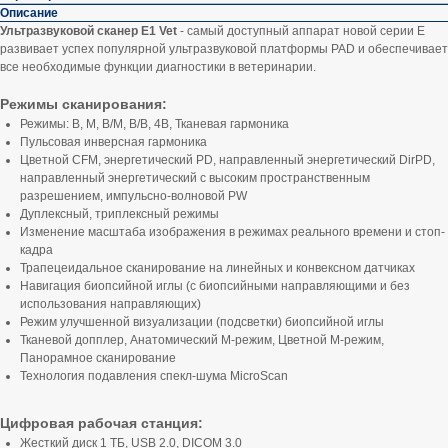
Описание
Ультразвуковой сканер E1 Vet
- самый доступный аппарат новой серии E
развивает успех популярной ультразвуковой платформы PAD и обеспечивает
все необходимые функции диагностики в ветеринарии.
Режимы сканирования:
Режимы: В, М, В/М, В/В, 4В, Тканевая гармоника
Пульсовая инверсная гармоника
Цветной CFM, энергетический PD, направленный энергетический DirPD,
направленный энергетический с высоким пространственным
разрешением, импульсно-волновой PW
Дуплексный, триплексный режимы
Изменение масштаба изображения в режимах реального времени и стоп-
кадра
Трапецеидальное сканирование на линейных и конвексном датчиках
Навигация биопсийной иглы (с биопсийными направляющими и без
использования направляющих)
Режим улучшенной визуализации (подсветки) биопсийной иглы
Тканевой допплер, Анатомический М-режим, Цветной М-режим,
Панорамное сканирование
Технология подавления спекл-шума MicroScan
Цифровая рабочая станция:
Жесткий диск 1 ТБ, USB 2.0, DICOM 3.0