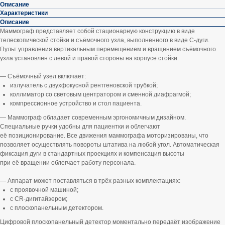
Описание
Характеристики
Описание
Маммограф представляет собой стационарную конструкцию в виде
телескопической стойки и съёмочного узла, выполненного в виде С‑дуги.
Пульт управления вертикальным перемещением и вращением съёмочного
узла установлен с левой и правой стороны на корпусе стойки.
— Съёмочный узел включает:
излучатель с двухфокусной рентгеновской трубкой;
коллиматор со световым центратором и сменной диафрагмой;
компрессионное устройство и стол пациента.
— Маммограф обладает современным эргономичным дизайном.
Специальные ручки удобны для пациентки и облегчают
её позиционирование. Все движения маммографа моторизированы, что
позволяет осуществлять повороты штатива на любой угол. Автоматическая
фиксация дуги в стандартных проекциях и компенсация высоты
при её вращении облегчает работу персонала.
— Аппарат может поставляться в трёх разных комплектациях:
с проявочной машиной;
с CR‑дигитайзером;
с плоскопанельным детектором.
Цифровой плоскопанельный детектор моментально передаёт изображение