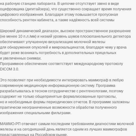
на рабочую станцию лаборанта. В цепочке отсутствует звено в виде
оцифровщика (дигитайзера), что существенно сокращает время получения
цифрового изображения. Благодаря этому повышается пропускная
способность рентген кабинета, а также надёжность всей системы
Широкий динамический диапазон, высокое пространственное разрешение
(не менее 10 п.л./мм) и низкий уровень шумов плоскопанельного детектора
обеспечивают улучшенную визуализацию молочной железы
для обнаружения опухолей и микрокальцинатов, благодаря чему у врача
будет реже возникать потребность в дополнительных прицельных
и увеличенных снимках.
Программное обеспечение соответствует международному протоколу
DICOM 3.0.
Это позволяет при необходимости интегрировать маммограф в любую
современную медицинскую информационную систему. Программа
разрабатывалась в тесном сотрудничестве с рентгенологами, поэтому
содержит не только общепринятые формализованные протоколы,
но и необходимые формы периодических отчетов. В программе заложены
практически неограниченные возможности обработки полученного
изображения специальными фильтрами.
МАММО-РП отвечает самым последним требованиям диагностики молочной
железы и на сегодняшний день является одним из лучших маммографов
представленных на Российском рынке.