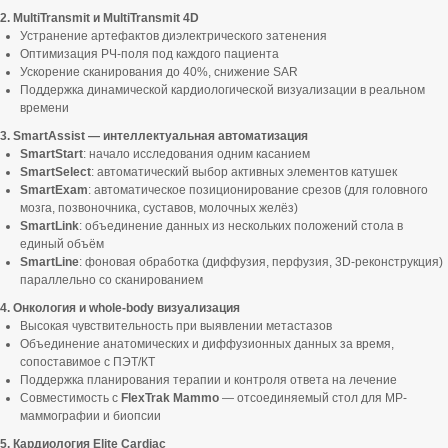
2. MultiTransmit и MultiTransmit 4D
Устранение артефактов диэлектрического затенения
Оптимизация РЧ-поля под каждого пациента
Ускорение сканирования до 40%, снижение SAR
Поддержка динамической кардиологической визуализации в реальном
времени
3. SmartAssist — интеллектуальная автоматизация
SmartStart
: начало исследования одним касанием
SmartSelect
: автоматический выбор активных элементов катушек
SmartExam
: автоматическое позиционирование срезов (для головного
мозга, позвоночника, суставов, молочных желёз)
SmartLink
: объединение данных из нескольких положений стола в
единый объём
SmartLine
: фоновая обработка (диффузия, перфузия, 3D-реконструкция)
параллельно со сканированием
4. Онкология и whole-body визуализация
Высокая чувствительность при выявлении метастазов
Объединение анатомических и диффузионных данных за время,
сопоставимое с ПЭТ/КТ
Поддержка планирования терапии и контроля ответа на лечение
Совместимость с
FlexTrak Mammo
— отсоединяемый стол для МР-
маммографии и биопсии
5. Кардиология Elite Cardiac