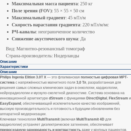
Максимальная масса пациента
: 250 кг
Поле зрения (FOV)
: 55 × 55 × 50 см
Максимальный градиент
: 45 мТл/м
Скорость нарастания градиента
: 220 мТл/м/мс
РЧ-каналы
: неограниченное количество
Снижение акустического шума
: Да
Вид: Магнитно-резонансный томограф
Страна-производитель: Нидерланды
Описание
Характеристики
Описание
Philips Ingenia Elition 3.0T X
— это флагманская
полностью цифровая МРТ-
система
с напряжённостью магнитного поля
3,0 Тл
, разработанная для
решения самых сложных клинических задач в онкологии, кардиологии,
нейрорадиологии и мускуло-скелетной диагностике. Система основана на
инновационной архитектуре
dStream
с функциями
DirectDigital
,
FlexStream
и
EasyExpand
, обеспечивающей исключительное качество изображений,
высокую производительность и готовность к будущим обновлениям без
аппаратной модернизации.
Ключевая технология
MultiTransmit
(включая
MultiTransmit 4D
для
кардиологии) устраняет диэлектрическое затенение, обеспечивает
превосходную однородность и контрастность
даже у крупных пациентов,