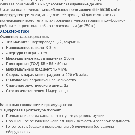
снижает локальный SAR и
ускоряет сканирование до 40%
.
Система поддерживает
сверхбольшое поле зрения (55×55×50 см)
и
апертуру гентри 70 см
, что делает её пригодной для комплексных
исследований всего тела, планирования лучевой терапии и комфортной
работы с пациентами любого телосложения (до 250 кг).
Характеристики
Основные характеристики:
Тип магнита
: Сверхпроводящий, закрытый
Напряжённость поля
: 3,0 Тл
Апертура гентри
: 70 см
Максимальная масса пациента
: 250 кг
Поле зрения (FOV)
: 55 × 55 × 50 см
Максимальный градиент
: 45 мТл/м
Скорость нарастания градиента
: 220 мТл/м/мс
РЧ-каналы
: неограниченное количество
Снижение акустического шума
: Да
Страна изготовления
: Нидерланды
Ключевые технологии и преимущества:
1. Цифровая архитектура dStream
Полная оцифровка сигнала от катушки до реконструкции
Повышенное отношение «сигнал–шум», чёткость и воспроизводимость
Готовность к будущим программным обновлениям без замены
оборудования