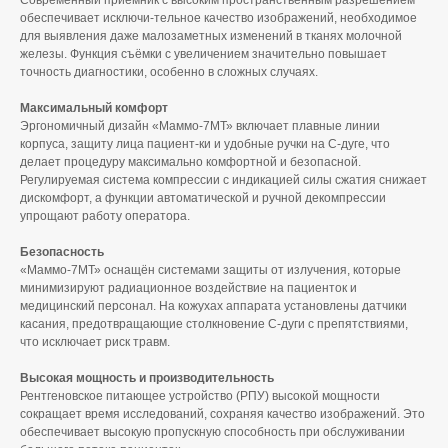
Современный приемник с высоким пространственным разрешением
обеспечивает исключи-тельное качество изображений, необходимое
для выявления даже малозаметных изменений в тканях молочной
железы. Функция съёмки с увеличением значительно повышает
точность диагностики, особенно в сложных случаях.
Максимальный комфорт
Эргономичный дизайн «Маммо-7МТ» включает плавные линии
корпуса, защиту лица пациент-ки и удобные ручки на С-дуге, что
делает процедуру максимально комфортной и безопасной.
Регулируемая система компрессии с индикацией силы сжатия снижает
дискомфорт, а функции автоматической и ручной декомпрессии
упрощают работу оператора.
Безопасность
«Маммо-7МТ» оснащён системами защиты от излучения, которые
минимизируют радиационное воздействие на пациенток и
медицинский персонал. На кожухах аппарата установлены датчики
касания, предотвращающие столкновение С-дуги с препятствиями,
что исключает риск травм.
Высокая мощность и производительность
Рентгеновское питающее устройство (РПУ) высокой мощности
сокращает время исследований, сохраняя качество изображений. Это
обеспечивает высокую пропускную способность при обслуживании