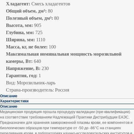
Хладагент:
Смесь хладагентов
Общий объем, дм³:
80
Полезный объем, дм³:
80
Высота, мм:
905
Глубина, мм:
725
Ширина, мм:
1110
Масса, кг, не более:
100
Максимальная номинальная мощность морозильной
камеры, Вт:
640
Напряжение, В:
230
Гарантия, год:
1
Вид: Морозильник-ларь
Страна-производитель: Россия
Описание
Характеристики
Описание
Медицинская продукция прошла процедуру валидации (пре-квалификации)
на соответствие требованиям Надлежащей Практики Дистрибудции ЕАЭС.
Предназначен для хранения замороженной плазмы крови, ее компонентов и
биологических образцов при температуре от -50 до -86°С на станциях
переливания крови, в лабораториях научно-исследовательских институтов и