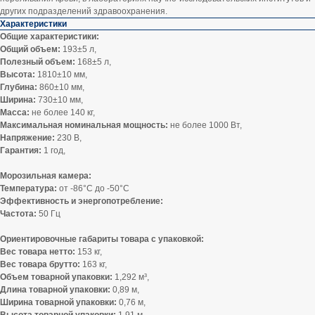
других подразделений здравоохранения.
Характеристики
Общие характеристики:
Общий объем:
193±5 л,
Полезный объем:
168±5 л,
Высота:
1810±10 мм,
Глубина:
860±10 мм,
Ширина:
730±10 мм,
Масса:
не более 140 кг,
Максимальная номинальная мощность:
не более 1000 Вт,
Напряжение:
230 В,
Гарантия:
1 год,
Морозильная камера:
Температура:
от -86°C до -50°C
Эффективность и энергопотребление:
Частота:
50 Гц
Ориентировочные габариты товара с упаковкой:
Вес товара нетто:
153 кг,
Вес товара брутто:
163 кг,
Объем товарной упаковки:
1,292 м³,
Длина товарной упаковки:
0,89 м,
Ширина товарной упаковки:
0,76 м,