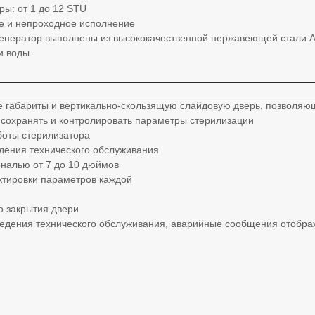
ы: от 1 до 12 STU
е и непроходное исполнение
генератор выполнены из высококачественной нержавеющей стали A
и воды
габариты и вертикально-скользящую слайдовую дверь, позволяю
 сохранять и контролировать параметры стерилизации
боты стерилизатора
дения технического обслуживания
ональю от 7 до 10 дюймов
ктировки параметров каждой
о закрытия двери
едения технического обслуживания, аварийные сообщения отобра