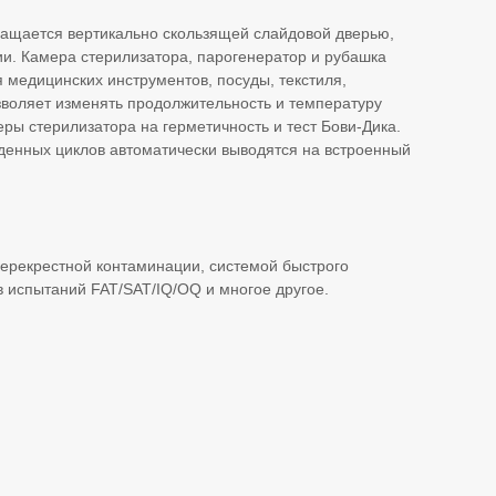
ащается вертикально скользящей слайдовой дверью,
ции. Камера стерилизатора, парогенератор и рубашка
 медицинских инструментов, посуды, текстиля,
воляет изменять продолжительность и температуру
ры стерилизатора на герметичность и тест Бови-Дика.
енных циклов автоматически выводятся на встроенный
рекрестной контаминации, системой быстрого
 испытаний FAT/SAT/IQ/OQ и многое другое.