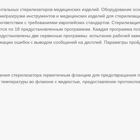
нтальных стерилизаторов медицинских изделий. Оборудование осн
узки/разгрузки инструментов и медицинских изделий для стерилиза
оответствии с требованиями европейских стандартов. Стерилизация
ится по 18 предустановленным программам. Каждая программа поз
редустановлены две сервисные программы: испытание рабочей каме
кации ошибок с выводом сообщений на дисплей. Параметры пройд
ения стерилизатора герметичным фланцем для предотвращения пе
температуры во флаконе с жидкостью, предоставление протоколов