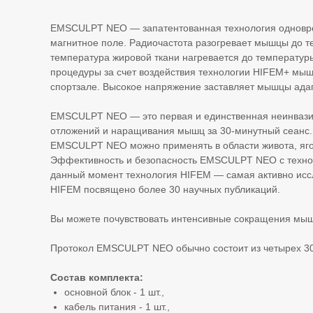
EMSCULPT NEO — запатентованная технология одновре
магнитное поле. Радиочастота разогревает мышцы до те
температура жировой ткани нагревается до температур
процедуры за счет воздействия технологии HIFEM+ мыш
спортзале. Высокое напряжение заставляет мышцы адап
EMSCULPT NEO — это первая и единственная неинвазив
отложений и наращивания мышц за 30-минутный сеанс.
EMSCULPT NEO можно применять в области живота, ягод
Эффективность и безопасность EMSCULPT NEO с технол
данный момент технология HIFEM — самая активно иссл
HIFEM посвящено более 30 научных публикаций.
Вы можете почувствовать интенсивные сокращения мыш
Протокол EMSCULPT NEO обычно состоит из четырех 30-
Состав комплекта:
основной блок - 1 шт.,
кабель питания - 1 шт.,