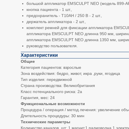
большой аппликатор EMSCULPT NEO (модель 899-АР-С
кнопка пациента - 1 шт.,
предохранитель - Т10АН / 250 В - 2 шт.,
держатель аппликатора - 2 шт.,
комплект ремней для фиксации аппликатора EMSCU
аппликатора EMSCULPT NEO длинна 950 мм, ширина
аппликатора EMSCULPT NEO длинна 1350 мм, ширина 
руководство пользователя.
Характеристики
Общие
Категория пациентов: взрослые
Зона воздействия: бедро, живот, икра ,руки, ягодица
Тип изделия: передвижной
Страна производства: Великобритания
Класс потенциального риска: 2а
Гарантия, мес: 24
Функциональные возможности
Процедура / операция / метод лечения: увеличение об
Длительность процедуры: 30 мин
Технические параметры
Количество каналов, шт: 1 магнит,1 радиоволна,1 элект