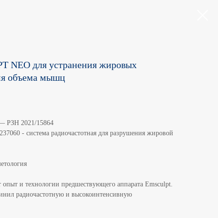
T NEO для устранения жировых
ия объема мышц
 — РЗН 2021/15864
37060 - система радиочастотная для разрушения жировой
етология
пыт и технологии предшествующего аппарата Emsculpt.
динил радиочастотную и высокоинтенсивную