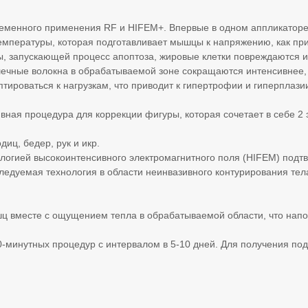
менного применения RF и HIFEM+. Впервые в одном аппликаторе 
мпературы, которая подготавливает мышцы к напряжению, как при
ы, запускающей процесс апоптоза, жировые клетки повреждаются и
ечные волокна в обрабатываемой зоне сокращаются интенсивнее, 
тироваться к нагрузкам, что приводит к гипертрофии и гиперплаз
ная процедура для коррекции фигуры, которая сочетает в себе 2
иц, бедер, рук и икр.
огией высокоинтенсивного электромагнитного поля (HIFEM) подт
едуемая технология в области неинвазивного контурирования тела
ц вместе с ощущением тепла в обрабатываемой области, что напо
минутных процедур с интервалом в 5-10 дней. Для получения по